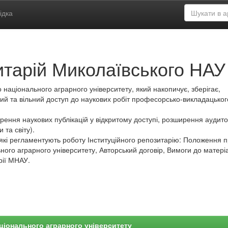
ідка
итарій Миколаївського НАУ
 національного аграрного університету, який накопичує, зберігає,
ий та вільний доступ до наукових робіт професорсько-викладацьког
ення наукових публікацій у відкритому доступі, розширення аудитор
 та світу).
які регламентують роботу Інституційного репозитарію: Положення 
ного аграрного університету, Авторський договір, Вимоги до матеріа
рії МНАУ.
ціонального аграрного університету