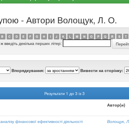
упою - Автори Волощук, Л. О.
B
C
D
E
F
G
H
I
J
K
L
M
N
O
P
Q
R
S
T
 ж введіть декілька перших літер:
Впорядкування:
Вивести на сторінку:
Результати 1 до 3 із 3
Автор(и)
аналізу фінансової ефективності діяльності
Волощук, Л