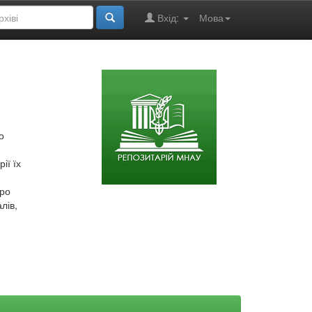
Вхід:
Мова
о
ії їх
про
лів,