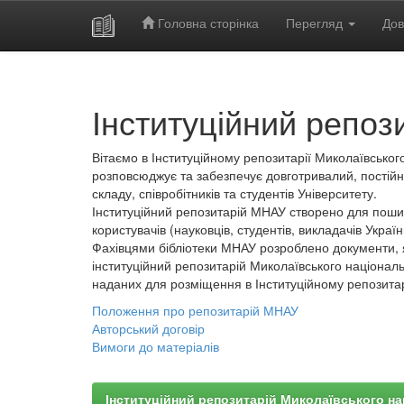
Головна сторінка
Перегляд
Дов
Skip
navigation
Інституційний репоз
Вітаємо в Інституційному репозитарії Миколаївського
розповсюджує та забезпечує довготривалий, постійн
складу, співробітників та студентів Університету.
Інституційний репозитарій МНАУ створено для пошир
користувачів (науковців, студентів, викладачів України
Фахівцями бібліотеки МНАУ розроблено документи, 
інституційний репозитарій Миколаївського національ
наданих для розміщення в Інституційному репозита
Положення про репозитарій МНАУ
Авторський договір
Вимоги до матеріалів
Інституційний репозитарій Миколаївського на