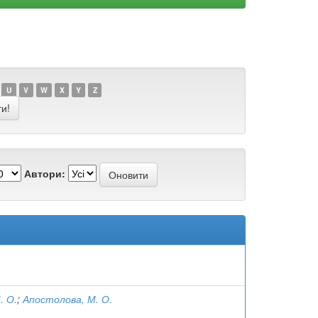
U
V
W
X
Y
Z
Автори:
. О.
;
Апостолова, М. О.