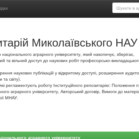
ідка
итарій Миколаївського НАУ
 національного аграрного університету, який накопичує, зберігає,
ий та вільний доступ до наукових робіт професорсько-викладацьког
ення наукових публікацій у відкритому доступі, розширення аудитор
 та світу).
які регламентують роботу Інституційного репозитарію: Положення 
ного аграрного університету, Авторський договір, Вимоги до матеріа
рії МНАУ.
ціонального аграрного університету