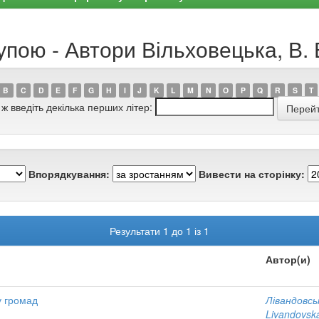
упою - Автори Вільховецька, В. 
B
C
D
E
F
G
H
I
J
K
L
M
N
O
P
Q
R
S
T
 ж введіть декілька перших літер:
Впорядкування:
Вивести на сторінку:
Результати 1 до 1 із 1
Автор(и)
у громад
Лівандовсь
Livandovska,