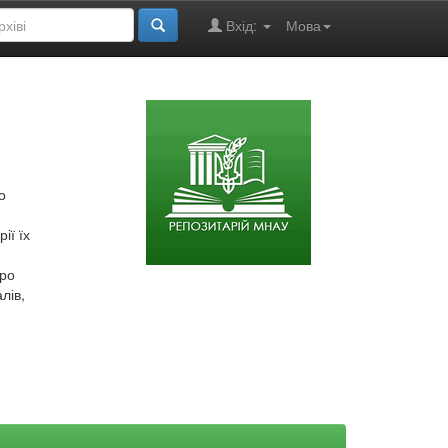
Вхід:
Мова
о
ії їх
про
лів,