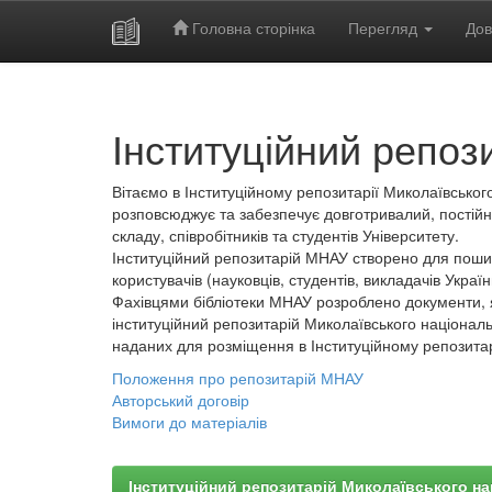
Головна сторінка
Перегляд
Дов
Skip
navigation
Інституційний репоз
Вітаємо в Інституційному репозитарії Миколаївського
розповсюджує та забезпечує довготривалий, постійн
складу, співробітників та студентів Університету.
Інституційний репозитарій МНАУ створено для пошир
користувачів (науковців, студентів, викладачів України
Фахівцями бібліотеки МНАУ розроблено документи, 
інституційний репозитарій Миколаївського національ
наданих для розміщення в Інституційному репозита
Положення про репозитарій МНАУ
Авторський договір
Вимоги до матеріалів
Інституційний репозитарій Миколаївського на