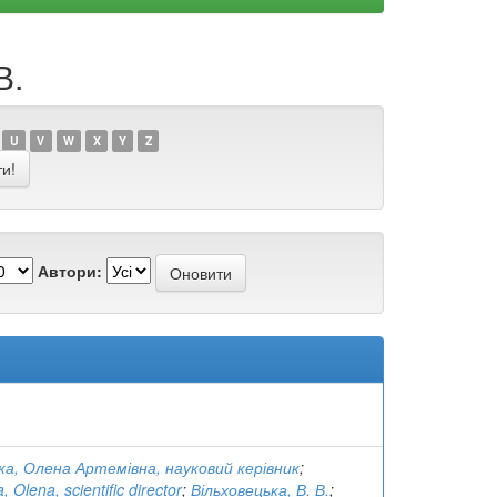
В.
U
V
W
X
Y
Z
Автори:
ка, Олена Артемівна, науковий керівник
;
 Olena, scientific director
;
Вільховецька, В. В.
;