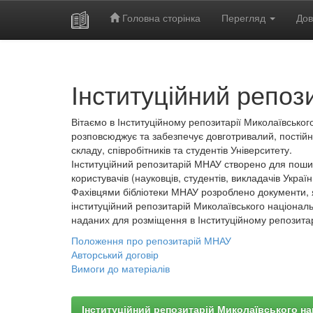
Головна сторінка
Перегляд
Дов
Skip
navigation
Інституційний репоз
Вітаємо в Інституційному репозитарії Миколаївського
розповсюджує та забезпечує довготривалий, постійн
складу, співробітників та студентів Університету.
Інституційний репозитарій МНАУ створено для пошир
користувачів (науковців, студентів, викладачів України
Фахівцями бібліотеки МНАУ розроблено документи, 
інституційний репозитарій Миколаївського національ
наданих для розміщення в Інституційному репозита
Положення про репозитарій МНАУ
Авторський договір
Вимоги до матеріалів
Інституційний репозитарій Миколаївського на