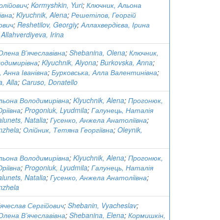
олійович
;
Kormyshkin, Yuri
;
Ключник, Альона
івна
;
Klyuchnik, Alena
;
Решетілов, Георгій
ович
;
Reshetilov, Georgiy
;
Аллахвердієва, Ірина
;
Allahverdiyeva, Irina
Олена В’ячеславівна
;
Shebanina, Olena
;
Ключник,
лодимирівна
;
Klyuchnik, Alyona
;
Burkovska, Anna
;
, Анна Іванівна
;
Бурковська, Алла Валентинівна
;
, Alla
;
Caruso, Donatello
льона Володимирівна
;
Klyuchnik, Alena
;
Прогонюк,
ріївна
;
Progoniuk, Lyudmila
;
Галунець, Наталія
lunets, Natalia
;
Гусенко, Анжела Анатоліївна
;
nzhela
;
Олійник, Тетяна Георгіївна
;
Oleynik,
льона Володимирівна
;
Klyuchnik, Alena
;
Прогонюк,
ріївна
;
Progoniuk, Lyudmila
;
Галунець, Наталія
lunets, Natalia
;
Гусенко, Анжела Анатоліївна
;
nzhela
’ячеслав Сергійович
;
Shebanin, Vyacheslav
;
Олена В’ячеславівна
;
Shebanina, Elena
;
Кормишкін,