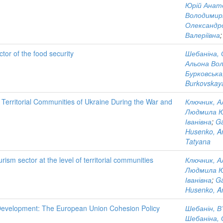
Юрій Анат
Володимир
Олександр
Валеріївна
tor of the food security
Шебаніна, 
Альона Во
Бурковська
Burkovskaya
Territorial Communities of Ukraine During the War and
Ключник, А
Людмила Ю
Іванівна
;
Ga
Husenko, A
Tatyana
rism sector at the level of territorial communities
Ключник, А
Людмила Ю
Іванівна
;
Ga
Husenko, A
 Development: The European Union Cohesion Policy
Шебанін, В
Шебаніна, 