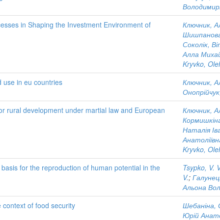
Володимир
rocesses in Shaping the Investment Environment of
Ключник, А
Шишпанова
Соколік, В
Алла Михай
Kryvko, Ole
 use in eu countries
Ключник, А
Онопрійчук,
 rural development under martial law and European
Ключник, А
Кормишкіна
Наталія Ів
Анатоліївн
Kryvko, Ole
e basis for the reproduction of human potential in the
Tsypko, V. V
V.
;
Галунец
Альона Во
 context of food security
Шебаніна, 
Юрій Анат