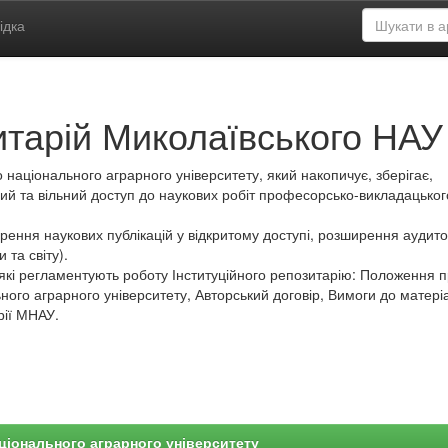
ідка
итарій Миколаївського НАУ
 національного аграрного університету, який накопичує, зберігає,
ий та вільний доступ до наукових робіт професорсько-викладацьког
ення наукових публікацій у відкритому доступі, розширення аудитор
 та світу).
які регламентують роботу Інституційного репозитарію: Положення 
ного аграрного університету, Авторський договір, Вимоги до матеріа
рії МНАУ.
ціонального аграрного університету