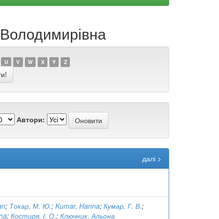
а Володимирівна
U
V
W
X
Y
Z
Автори:
далі >
an
;
Токар, М. Ю.
;
Kumar, Hanna
;
Кумар, Г. В.
;
nna
;
Костиря, І. О.
;
Ключник, Альона