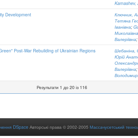
Kamashev, 
ity Development
Ключник, А
Тетяна Гео
Іванівна
;
Ga
Миколаївн
Валеріївна
Green" Post-War Rebuilding of Ukrainian Regions
Шебаніна, 
Юрій Анат
Олександр
Валеріївна
Володимир
Результати 1 до 20 із 116
ечення DSpace
Авторські права © 2002-2005
Массачусетський технол