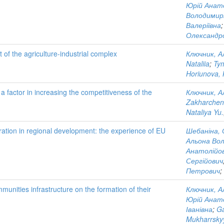
Юрій Анат
Володимир
Валеріївна
Олександр
 of the agriculture-industrial complex
Ключник, А
Nataliia
;
Tym
Horiunova, 
 a factor in increasing the competitiveness of the
Ключник, А
Zakharchenk
Nataliya Yu.
stration in regional development: the experience of EU
Шебаніна, 
Альона Во
Анатолійо
Сергійович
Петрович
;
munities infrastructure on the formation of their
Ключник, А
Юрій Анат
Іванівна
;
Ga
Mukharrskyy