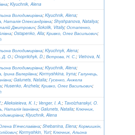
івна
;
Klyuchnik, Alena
льона Володимирівна
;
Klyuchnik, Alena
;
, Наталія Олександрівна
;
Shyshpanova, Nataliya
;
італій Дмитрович
;
Sokolik, Vitaliy
;
Остапенко,
лівна
;
Ostapenko, Alla
;
Кривко, Олег Васильович
;
h
льона Володимирівна
;
Klyuchnyk, Alena
;
 Д. О.
;
Onopriichyk, D.
;
Вєтрова, Н. С.
;
Vietrova, N.
льона Володимирівна
;
Klyuchnik, Alena
;
, Ірина Валеріївна
;
Kormyshkina, Iryna
;
Галунець,
анівна
;
Galunets, Natalia
;
Гусенко, Анжела
а
;
Husenko, Anzhela
;
Кривко, Олег Васильович
;
h
.
;
Alieksieieva, K. I.
;
Venger, I. A.
;
Tavolzhanskyi, O.
ь, Наталія Іванівна
;
Galunets, Natalia
;
Ключник,
лодимирівна
;
Klyuchnik, Alena
Олена В’ячеславівна
;
Shebanina, Elena
;
Кормишкін,
олійович
;
Kormyshkin, Yuri
;
Ключник, Альона