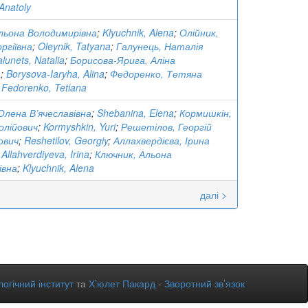
Anatoly
льона Володимирівна
;
Klyuchnik, Alena
;
Олійник,
ргіївна
;
Oleynik, Tatyana
;
Галунець, Наталія
lunets, Natalia
;
Борисова-Ярига, Аліна
а
;
Borysova-Iaryha, Alina
;
Федоренко, Тетяна
;
Fedorenko, Tetiana
Олена В’ячеславівна
;
Shebanina, Elena
;
Кормишкін,
олійович
;
Kormyshkin, Yuri
;
Решетілов, Георгій
ович
;
Reshetilov, Georgiy
;
Аллахвердієва, Ірина
;
Allahverdiyeva, Irina
;
Ключник, Альона
івна
;
Klyuchnik, Alena
далі >
огічний інститут
та
Х’юлет Пакард
-
Зворотний зв’язок