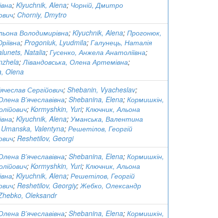
івна
;
Klyuchnik, Alena
;
Чорній, Дмитро
ович
;
Chorniy, Dmytro
льона Володимирівна
;
Klyuchnik, Alena
;
Прогонюк,
ріївна
;
Progoniuk, Lyudmila
;
Галунець, Наталія
lunets, Natalia
;
Гусенко, Анжела Анатоліївна
;
nzhela
;
Лівандовська, Олена Артемівна
;
a, Olena
’ячеслав Сергійович
;
Shebanin, Vyacheslav
;
Олена В’ячеславівна
;
Shebanina, Elena
;
Кормишкін,
олійович
;
Kormyshkin, Yuri
;
Ключник, Альона
івна
;
Klyuchnik, Alena
;
Уманська, Валентина
;
Umanska, Valentyna
;
Решетілов, Георгій
ович
;
Reshetilov, Georgi
Олена В’ячеславівна
;
Shebanina, Elena
;
Кормишкін,
олійович
;
Kormyshkin, Yuri
;
Ключник, Альона
івна
;
Klyuchnik, Alena
;
Решетілов, Георгій
ович
;
Reshetilov, Georgiy
;
Жебко, Олександр
Zhebko, Oleksandr
Олена В’ячеславівна
;
Shebanina, Elena
;
Кормишкін,