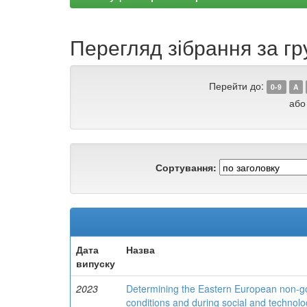
Перегляд зібрання за г
Перейти до:
0-9
A
або
Сортування:
Дата
Назва
випуску
2023
Determining the Eastern European non-gov
conditions and during social and technolo