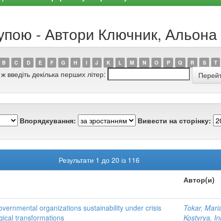
рупою - Автори Ключник, Альон
B
C
D
E
F
G
H
I
J
K
L
M
N
O
P
Q
R
S
T
 ж введіть декілька перших літер:
Впорядкування:
Вивести на сторінку:
Результати 1 до 20 із 116
Автор(и)
ernmental organizations sustainability under crisis
Tokar, Mari
gical transformations
Kostyrya, I