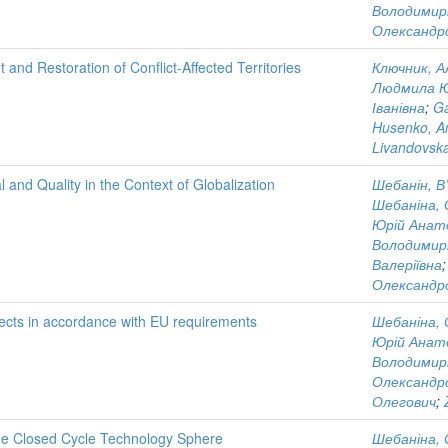
Володимир
Олександр
nd Restoration of Conflict-Affected Territories
Ключник, А
Людмила Ю
Іванівна
;
Ga
Husenko, A
Livandovsk
 and Quality in the Context of Globalization
Шебанін, В
Шебаніна, 
Юрій Анат
Володимир
Валеріївна
Олександр
ects in accordance with EU requirements
Шебаніна, 
Юрій Анат
Володимир
Олександр
Олегович
;
 the Closed Cycle Technology Sphere
Шебаніна, 