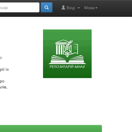
Вхід:
Мова
о
ії їх
про
лів,