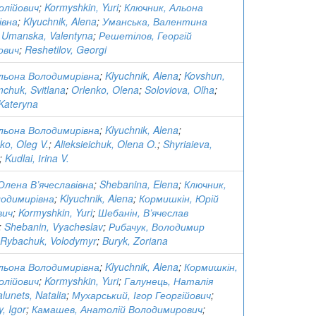
олійович
;
Kormyshkin, Yuri
;
Ключник, Альона
івна
;
Klyuchnik, Alena
;
Уманська, Валентина
;
Umanska, Valentyna
;
Решетілов, Георгій
ович
;
Reshetilov, Georgi
льона Володимирівна
;
Klyuchnik, Alena
;
Kovshun,
chuk, Svitlana
;
Orlenko, Olena
;
Soloviova, Olha
;
Kateryna
льона Володимирівна
;
Klyuchnik, Alena
;
o, Oleg V.
;
Alieksieichuk, Olena O.
;
Shyriaieva,
;
Kudlai, Іrina V.
Олена В’ячеславівна
;
Shebanina, Elena
;
Ключник,
лодимирівна
;
Klyuchnik, Alena
;
Кормишкін, Юрій
вич
;
Kormyshkin, Yuri
;
Шебанін, В’ячеслав
;
Shebanin, Vyacheslav
;
Рибачук, Володимир
Rybachuk, Volodymyr
;
Buryk, Zoriana
льона Володимирівна
;
Klyuchnik, Alena
;
Кормишкін,
олійович
;
Kormyshkin, Yuri
;
Галунець, Наталія
lunets, Natalia
;
Мухарський, Ігор Георгійович
;
, Igor
;
Камашев, Анатолій Володимирович
;