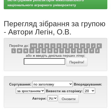
національного аграрного університету
Перегляд зібрання за групою
- Автори Легін, О.В.
Перейти до:
0-9
A
B
C
D
E
F
G
H
I
J
K
L
M
N
O
P
Q
R
S
T
U
V
W
X
Y
Z
або ж введіть декілька перших літер:
Сортування:
Впорядкування:
Вивести на сторінку:
Автори: