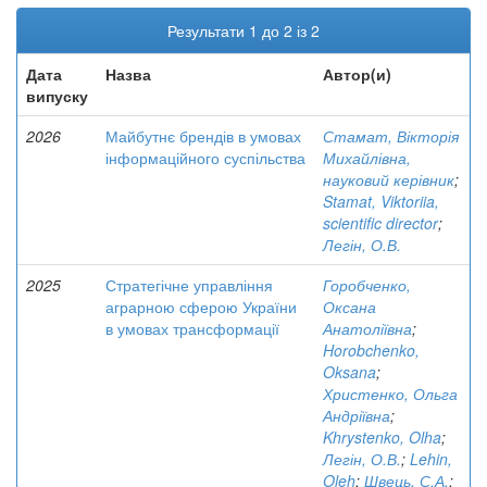
Результати 1 до 2 із 2
Дата
Назва
Автор(и)
випуску
2026
Майбутнє брендів в умовах
Стамат, Вікторія
інформаційного суспільства
Михайлівна,
науковий керівник
;
Stamat, Viktoriia,
scientific director
;
Легін, О.В.
2025
Стратегічне управління
Горобченко,
аграрною сферою України
Оксана
в умовах трансформації
Анатоліївна
;
Horobchenko,
Oksana
;
Христенко, Ольга
Андріївна
;
Khrystenko, Olha
;
Легін, О.В.
;
Lehin,
Oleh
;
Швець, С.А.
;