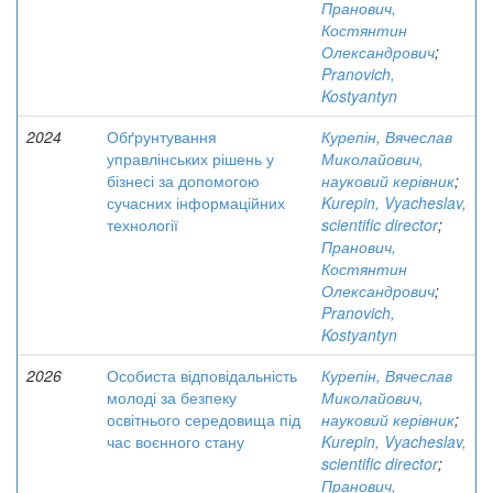
Пранович,
Костянтин
Олександрович
;
Pranovich,
Kostyantyn
2024
Обґрунтування
Курепін, Вячеслав
управлінських рішень у
Миколайович,
бізнесі за допомогою
науковий керівник
;
сучасних інформаційних
Kurepin, Vyacheslav,
технології
scientific director
;
Пранович,
Костянтин
Олександрович
;
Pranovich,
Kostyantyn
2026
Особиста відповідальність
Курепін, Вячеслав
молоді за безпеку
Миколайович,
освітнього середовища під
науковий керівник
;
час воєнного стану
Kurepin, Vyacheslav,
scientific director
;
Пранович,