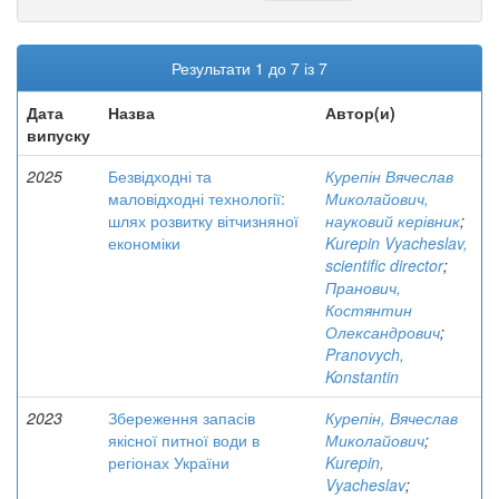
Результати 1 до 7 із 7
Дата
Назва
Автор(и)
випуску
2025
Безвідходні та
Курепін Вячеслав
маловідходні технології:
Миколайович,
шлях розвитку вітчизняної
науковий керівник
;
економіки
Kurepin Vyacheslav,
scientific director
;
Пранович,
Костянтин
Олександрович
;
Pranovych,
Konstantin
2023
Збереження запасів
Курепін, Вячеслав
якісної питної води в
Миколайович
;
регіонах України
Kurepin,
Vyacheslav
;