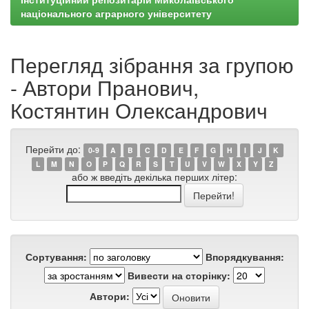
національного аграрного університету
Перегляд зібрання за групою
- Автори Пранович,
Костянтин Олександрович
Перейти до:
0-9
A
B
C
D
E
F
G
H
I
J
K
L
M
N
O
P
Q
R
S
T
U
V
W
X
Y
Z
або ж введіть декілька перших літер:
Сортування:
Впорядкування:
Вивести на сторінку:
Автори: