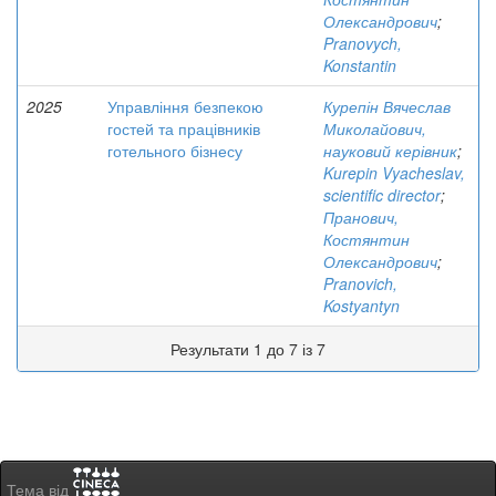
Олександрович
;
Pranovych,
Konstantin
2025
Управління безпекою
Курепін Вячеслав
гостей та працівників
Миколайович,
готельного бізнесу
науковий керівник
;
Kurepin Vyacheslav,
scientific director
;
Пранович,
Костянтин
Олександрович
;
Pranovich,
Kostyantyn
Результати 1 до 7 із 7
Тема від