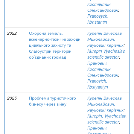
Костянтин
Олександрович
;
Pranovych,
Konstantin
2022
Охорона земель,
Курепін Вячеслав
інженерно-технічні заходи
Миколайович,
цивільного захисту та
науковий керівник
;
благоустрій територій
Kurepin Vyacheslav,
об’єднаних громад
scientific director
;
Пранович,
Костянтин
Олександрович
;
Pranovich,
Kostyantyn
2025
Проблеми туристичного
Курепін Вячеслав
бізнесу через війну
Миколайович,
науковий керівник
;
Kurepin, Vyacheslav,
scientific director
;
Пранович,
Костянтин