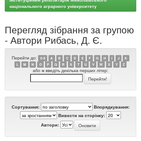
національного аграрного університету
Перегляд зібрання за групою
- Автори Рибась, Д. Є.
Перейти до:
0-9
A
B
C
D
E
F
G
H
I
J
K
L
M
N
O
P
Q
R
S
T
U
V
W
X
Y
Z
або ж введіть декілька перших літер:
Сортування:
Впорядкування:
Вивести на сторінку:
Автори: