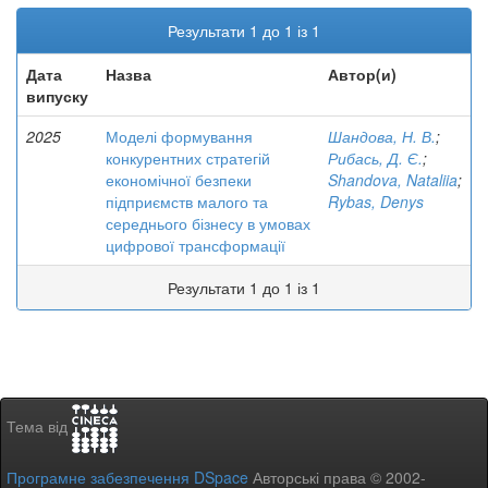
Результати 1 до 1 із 1
Дата
Назва
Автор(и)
випуску
2025
Моделі формування
Шандова, Н. В.
;
конкурентних стратегій
Рибась, Д. Є.
;
економічної безпеки
Shandova, Nataliia
;
підприємств малого та
Rybas, Denys
середнього бізнесу в умовах
цифрової трансформації
Результати 1 до 1 із 1
Тема від
Програмне забезпечення DSpace
Авторські права © 2002-