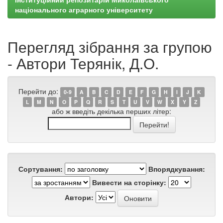
національного аграрного університету
Перегляд зібрання за групою
- Автори Терянік, Д.О.
Перейти до:
0-9
A
B
C
D
E
F
G
H
I
J
K
L
M
N
O
P
Q
R
S
T
U
V
W
X
Y
Z
або ж введіть декілька перших літер:
Сортування:
Впорядкування:
Вивести на сторінку:
Автори: