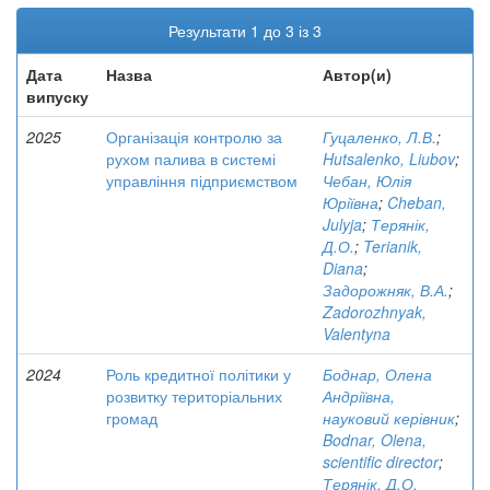
Результати 1 до 3 із 3
Дата
Назва
Автор(и)
випуску
2025
Організація контролю за
Гуцаленко, Л.В.
;
рухом палива в системі
Hutsalenko, Liubov
;
управління підприємством
Чебан, Юлія
Юріївна
;
Cheban,
Julyja
;
Терянік,
Д.О.
;
Terianik,
Diana
;
Задорожняк, В.А.
;
Zadorozhnyak,
Valentyna
2024
Роль кредитної політики у
Боднар, Олена
розвитку територіальних
Андріївна,
громад
науковий керівник
;
Bodnar, Olena,
scientific director
;
Терянік, Д.О.