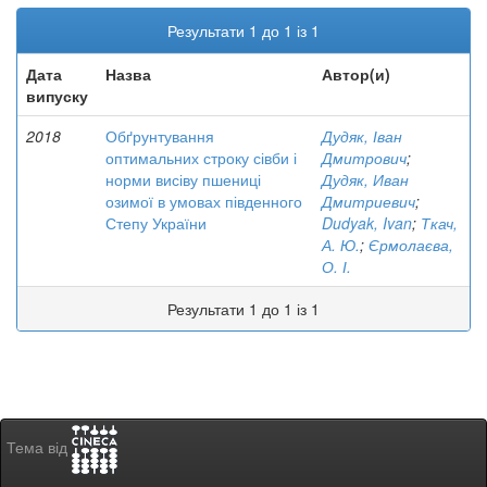
Результати 1 до 1 із 1
Дата
Назва
Автор(и)
випуску
2018
Обґрунтування
Дудяк, Іван
оптимальних строку сівби і
Дмитрович
;
норми висіву пшениці
Дудяк, Иван
озимої в умовах південного
Дмитриевич
;
Степу України
Dudyak, Ivan
;
Ткач,
А. Ю.
;
Єрмолаєва,
О. І.
Результати 1 до 1 із 1
Тема від