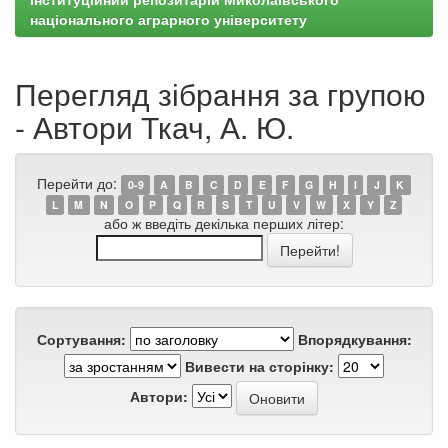
національного аграрного університету
Перегляд зібрання за групою
- Автори Ткач, А. Ю.
Перейти до:
0-9
A
B
C
D
E
F
G
H
I
J
K
L
M
N
O
P
Q
R
S
T
U
V
W
X
Y
Z
або ж введіть декілька перших літер:
Сортування:
Впорядкування:
Вивести на сторінку:
Автори: