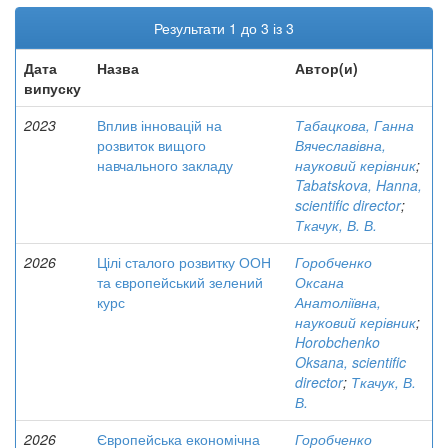
Результати 1 до 3 із 3
Дата
Назва
Автор(и)
випуску
2023
Вплив інновацій на
Табацкова, Ганна
розвиток вищого
Вячеславівна,
навчального закладу
науковий керівник
;
Tabatskova, Hanna,
scientific director
;
Ткачук, В. В.
2026
Цілі сталого розвитку ООН
Горобченко
та європейський зелений
Оксана
курс
Анатоліївна,
науковий керівник
;
Horobchenko
Oksana, scientific
director
;
Ткачук, В.
В.
2026
Європейська економічна
Горобченко