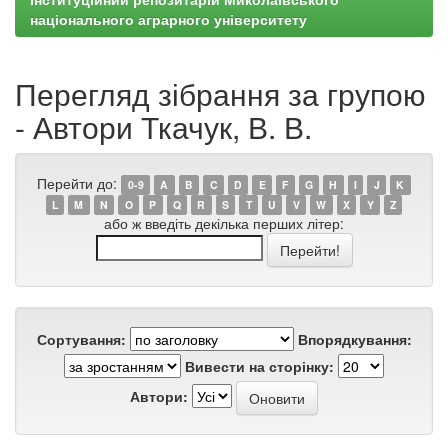
національного аграрного університету
Перегляд зібрання за групою
- Автори Ткачук, В. В.
Перейти до:
0-9
A
B
C
D
E
F
G
H
I
J
K
L
M
N
O
P
Q
R
S
T
U
V
W
X
Y
Z
або ж введіть декілька перших літер:
Сортування:
Впорядкування:
Вивести на сторінку:
Автори: