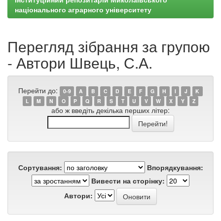
національного аграрного університету
Перегляд зібрання за групою
- Автори Швець, С.А.
Перейти до:
0-9
A
B
C
D
E
F
G
H
I
J
K
L
M
N
O
P
Q
R
S
T
U
V
W
X
Y
Z
або ж введіть декілька перших літер:
Сортування:
Впорядкування:
Вивести на сторінку:
Автори: