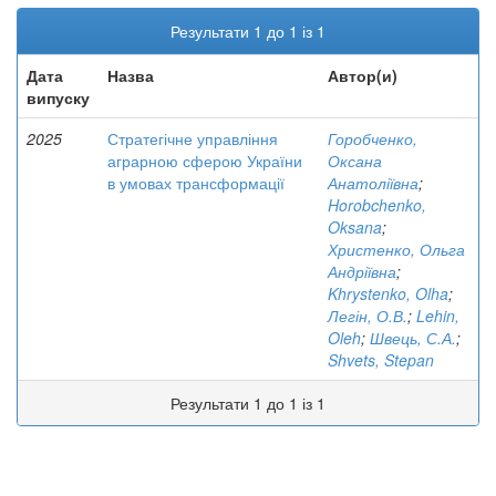
Результати 1 до 1 із 1
Дата
Назва
Автор(и)
випуску
2025
Стратегічне управління
Горобченко,
аграрною сферою України
Оксана
в умовах трансформації
Анатоліївна
;
Horobchenko,
Oksana
;
Христенко, Ольга
Андріївна
;
Khrystenko, Olha
;
Легін, О.В.
;
Lehin,
Oleh
;
Швець, С.А.
;
Shvets, Stepan
Результати 1 до 1 із 1