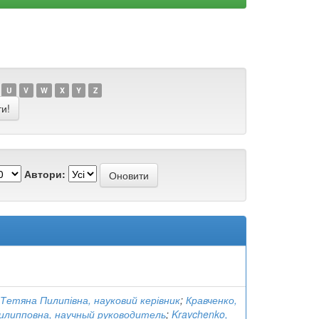
U
V
W
X
Y
Z
Автори:
 Тетяна Пилипівна, науковий керівник
;
Кравченко,
илипповна, научный руководитель
;
Kravchenko,