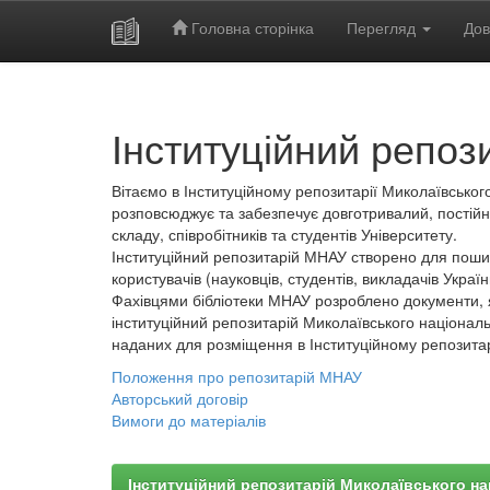
Головна сторінка
Перегляд
Дов
Skip
navigation
Інституційний репоз
Вітаємо в Інституційному репозитарії Миколаївського
розповсюджує та забезпечує довготривалий, постійн
складу, співробітників та студентів Університету.
Інституційний репозитарій МНАУ створено для пошир
користувачів (науковців, студентів, викладачів України
Фахівцями бібліотеки МНАУ розроблено документи, 
інституційний репозитарій Миколаївського національ
наданих для розміщення в Інституційному репозита
Положення про репозитарій МНАУ
Авторський договір
Вимоги до матеріалів
Інституційний репозитарій Миколаївського на