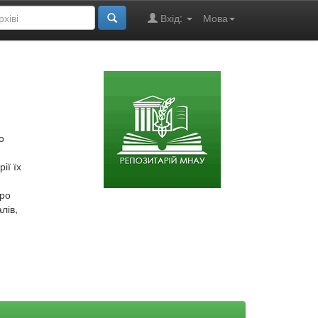
Вхід:
Мова
о
ії їх
про
лів,