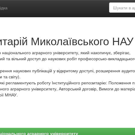
ідка
итарій Миколаївського НАУ
 національного аграрного університету, який накопичує, зберігає,
ий та вільний доступ до наукових робіт професорсько-викладацьког
ення наукових публікацій у відкритому доступі, розширення аудитор
 та світу).
які регламентують роботу Інституційного репозитарію: Положення 
ного аграрного університету, Авторський договір, Вимоги до матеріа
рії МНАУ.
ціонального аграрного університету