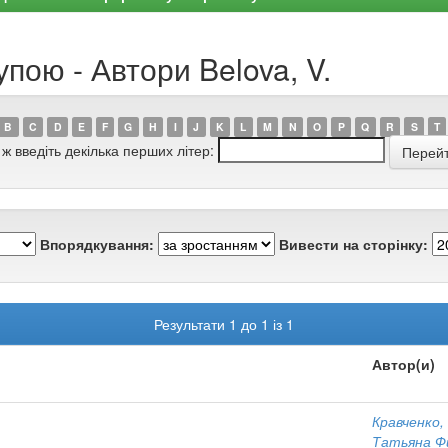
пою - Автори Belova, V.
B
C
D
E
F
G
H
I
J
K
L
M
N
O
P
Q
R
S
T
 ж введіть декілька перших літер:
Впорядкування:
Вивести на сторінку:
Результати 1 до 1 із 1
Автор(и)
Кравченко,
Татьяна Ф