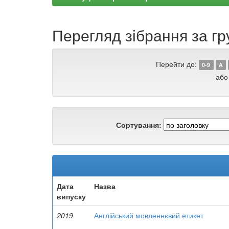
Перегляд зібрання за гру
Перейти до:
0-9
A
або
Сортування:
Дата
Назва
випуску
2019
Англійський мовленнєвий етикет