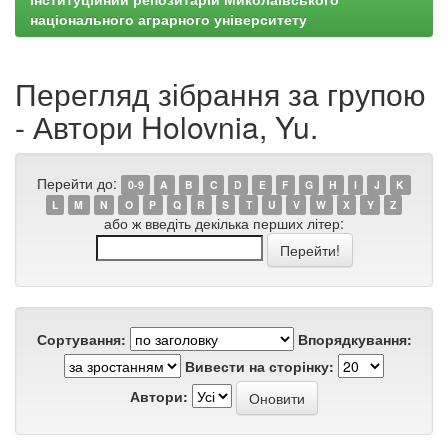
національного аграрного університету
Перегляд зібрання за групою
- Автори Holovnia, Yu.
Перейти до:
0-9
A
B
C
D
E
F
G
H
I
J
K
L
M
N
O
P
Q
R
S
T
U
V
W
X
Y
Z
або ж введіть декілька перших літер:
Сортування:
Впорядкування:
Вивести на сторінку:
Автори: