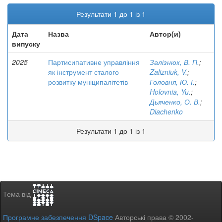
Результати 1 до 1 із 1
Дата
Назва
Автор(и)
випуску
2025
Партисипативне управління
Залізнюк, В. П.
;
як інструмент сталого
Zalizniuk, V.
;
розвитку муніципалітетів
Головня, Ю. І.
;
Holovnia, Yu.
;
Дьяченко, О. В.
;
Diachenko
Результати 1 до 1 із 1
Тема від
Програмне забезпечення DSpace
Авторські права © 2002-