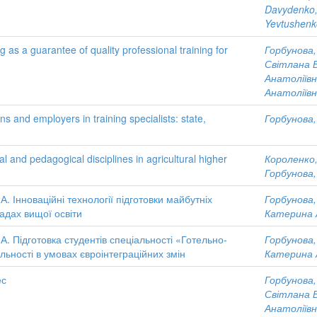
Davydenko,
Yevtushenk
g as a guarantee of quality professional training for
Горбунова,
Світлана 
Анатоліїв
Анатоліїв
ns and employers in training specialists: state,
Горбунова,
 and pedagogical disciplines in agricultural higher
Короленко
Горбунова,
 А. Інноваційні технології підготовки майбутніх
Горбунова,
адах вищої освіти
Катерина 
. А. Підготовка студентів спеціальності «Готельно-
Горбунова,
ьності в умовах євроінтеграційних змін
Катерина 
ес
Горбунова,
Світлана 
Анатоліїв