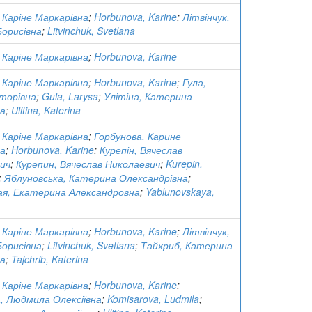
 Каріне Маркарівна
;
Horbunova, Karine
;
Літвінчук,
Борисівна
;
Litvinchuk, Svetlana
 Каріне Маркарівна
;
Horbunova, Karine
 Каріне Маркарівна
;
Horbunova, Karine
;
Гула,
кторівна
;
Gula, Larysa
;
Улітіна, Катерина
на
;
Ulitina, Katerina
 Каріне Маркарівна
;
Горбунова, Карине
а
;
Horbunova, Karine
;
Курепін, Вячеслав
ич
;
Курепин, Вячеслав Николаевич
;
Kurepin,
;
Яблуновська, Катерина Олександрівна
;
ая, Екатерина Александровна
;
Yablunovskaya,
 Каріне Маркарівна
;
Horbunova, Karine
;
Літвінчук,
Борисівна
;
Litvinchuk, Svetlana
;
Тайхриб, Катерина
на
;
Tajchrib, Katerina
 Каріне Маркарівна
;
Horbunova, Karine
;
, Людмила Олексіївна
;
Komisarova, Ludmila
;