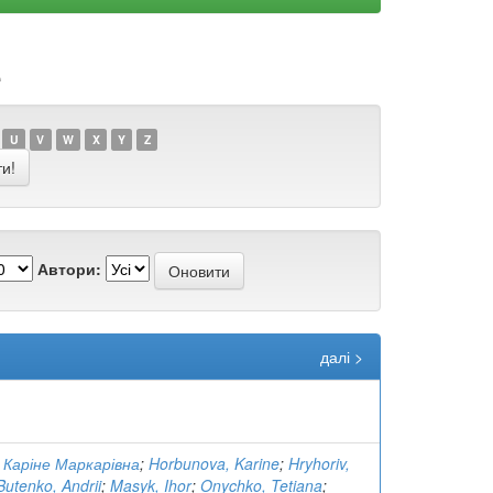
e
U
V
W
X
Y
Z
Автори:
далі >
 Каріне Маркарівна
;
Horbunova, Karine
;
Hryhoriv,
Butenko, Andrii
;
Masyk, Ihor
;
Onychko, Tetiana
;