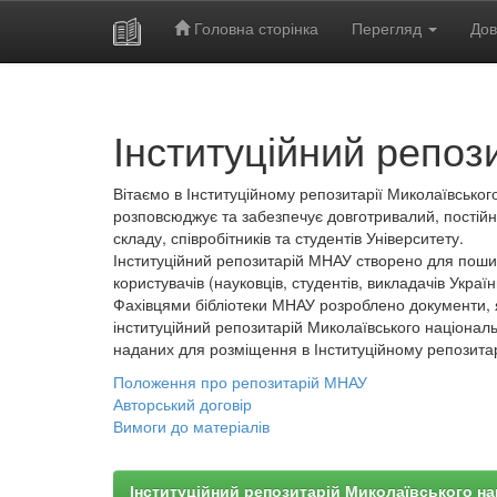
Головна сторінка
Перегляд
Дов
Skip
navigation
Інституційний репоз
Вітаємо в Інституційному репозитарії Миколаївського
розповсюджує та забезпечує довготривалий, постійн
складу, співробітників та студентів Університету.
Інституційний репозитарій МНАУ створено для пошир
користувачів (науковців, студентів, викладачів України
Фахівцями бібліотеки МНАУ розроблено документи, 
інституційний репозитарій Миколаївського національ
наданих для розміщення в Інституційному репозита
Положення про репозитарій МНАУ
Авторський договір
Вимоги до матеріалів
Інституційний репозитарій Миколаївського на