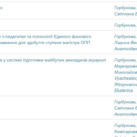
ес
Горбунова,
Світлана 
Горбунова,
з педагогіки та психології Єдиного фахового
Горбунова,
навчання для здобуття ступеня магістра ОПП
Лариса Ві
Анатоліїв
а у системі підготовки майбутніх викладачів аграрної
Горбунова,
Маркаровн
Миколайов
Vyacheslav
Яблуновск
Ekaterina
Горбунова,
Світлана 
Анатоліїв
Горбунова,
Комісарова