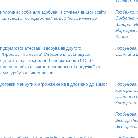
Улітіна, К
ипломних робіт для здобувачів ступеня вищої освіти
Горбенко, 
 сільського господарства" та 208 "Агроінженерія"
Gorbenko, 
Валерий И
Маркарівн
Karine
підсумкової атестації здобувачів другого
Горбунова,
П "Професійна освіта" (Аграрне виробництво,
Світлана 
ії та харчові технології) спеціальності 015.37
во переробка сільськогосподарської продукції та
орми здобуття вищої освіти
дготовки майбутніх агроінженерів відповідно до вимог
Горбунова,
Катерина 
Світлана 
Катерина 
Горбунова,
Віктор Ле
Вікторівна
ик для здобувачів першого(бакалаврського) та
Горбунова,