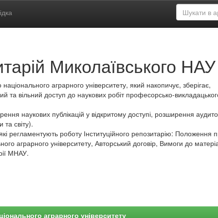
ідка
итарій Миколаївського НАУ
 національного аграрного університету, який накопичує, зберігає,
ий та вільний доступ до наукових робіт професорсько-викладацьког
ення наукових публікацій у відкритому доступі, розширення аудитор
 та світу).
які регламентують роботу Інституційного репозитарію: Положення 
ного аграрного університету, Авторський договір, Вимоги до матеріа
рії МНАУ.
ціонального аграрного університету