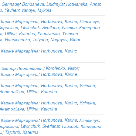
 Gennadiy
;
Bondarieva, Liudmyla
;
Hotvianska, Anna
;
o, Yevhen
;
Vandyk, Mykola
 Каріне Маркарівна
;
Horbunova, Karine
;
Літвінчук,
Борисівна
;
Litvinchuk, Svetlana
;
Улітіна, Катерина
на
;
Ulitina, Katerina
;
Ганніченко, Тетяна
на
;
Hannichenko, Tetyana
;
Nagayev, Viktor
 Каріне Маркарівна
;
Horbunova, Karine
, Віктор Леонтійович
;
Korolenko, Viktor
;
 Каріне Маркарівна
;
Horbunova, Karine
 Каріне Маркарівна
;
Horbunova, Karine
;
Улітіна,
Анатоліївна
;
Ulitina, Katerina
 Каріне Маркарівна
;
Horbunova, Karine
;
Улітіна,
Анатоліївна
;
Ulitina, Katerina
 Каріне Маркарівна
;
Horbunova, Karine
;
Літвінчук,
Борисівна
;
Litvinchuk, Svetlana
;
Тайхриб, Катерина
на
;
Tajchrib, Katerina