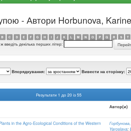
упою - Автори Horbunova, Karin
B
C
D
E
F
G
H
I
J
K
L
M
N
O
P
Q
R
S
T
 ж введіть декілька перших літер:
Впорядкування:
Вивести на сторінку:
Результати 1 до 20 із 55
Автор(и)
ants in the Agro-Ecological Conditions of the Western
Горбунова,
Yaroslava
;