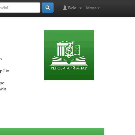
Вхід:
Мова
о
ії їх
про
лів,