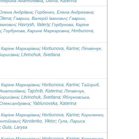
атерина Анатоліївна
;
Ulitina, Katerina
Олена Андріївна
;
Горбенко, Елена Андреевна
;
Olena
;
Гавриш, Валерій Іванович
;
Гавриш,
ванович
;
Havrysh, Valeriy
;
Горбунова, Каріне
а
;
Горбунова, Карине Маркаровна
;
Horbunova,
 Каріне Маркарівна
;
Horbunova, Karine
;
Літвінчук,
Борисівна
;
Litvinchuk, Svetlana
 Каріне Маркарівна
;
Horbunova, Karine
;
Тайхриб,
Анатоліївна
;
Tajchrib, Katerina
;
Літвінчук,
Борисівна
;
Litvinchuk, Svetlana
;
Яблуновська,
Олександрівна
;
Yablunovska, Katerina
 Каріне Маркарівна
;
Horbunova, Karine
;
Короленко,
онтійович
;
Korolenko, Viktor
;
Гула, Лариса
;
Gula, Larysa
 Каріне Маркарівна
;
Horbunova, Karine
;
Короленко,