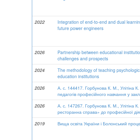
2022
Integration of end-to-end and dual learnin
future power engineers
2026
Partnership between educational institutio
challenges and prospects
2024
The methodology of teaching psychological
education institutions
2026
А. с. 144417. Горбунова К. М., Улітіна К.
педагогів професійного навчання у закл
2026
А. с. 147267. Горбунова К. М., Улітіна К
ресторанна справа» до професійної діял
2019
Вища освіта України і Болонський проц