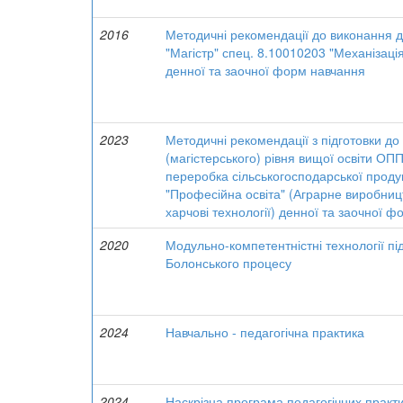
2016
Методичні рекомендації до виконання д
"Магістр" спец. 8.10010203 "Механізація
денної та заочної форм навчання
2023
Методичні рекомендації з підготовки до 
(магістерського) рівня вищої освіти ОП
переробка сільськогосподарської продукц
"Професійна освіта" (Аграрне виробницт
харчові технології) денної та заочної ф
2020
Модульно-компетентністні технології пі
Болонського процесу
2024
Навчально - педагогічна практика
2024
Наскрізна програма педагогічних практ