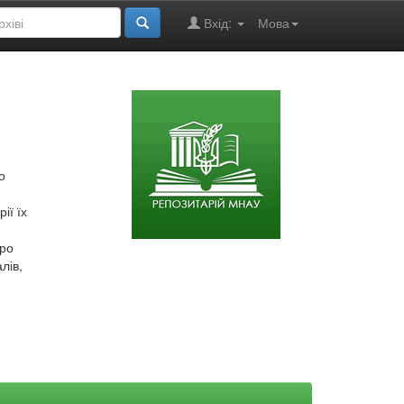
Вхід:
Мова
о
ії їх
про
лів,