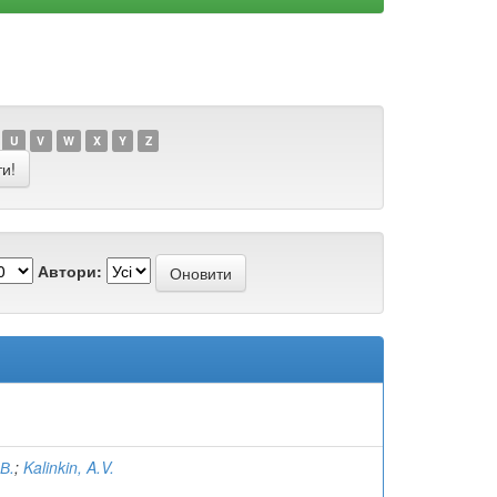
U
V
W
X
Y
Z
Автори:
.В.
;
Kalinkin, A.V.