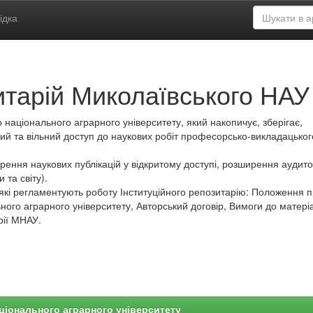
ідка
итарій Миколаївського НАУ
 національного аграрного університету, який накопичує, зберігає,
ий та вільний доступ до наукових робіт професорсько-викладацьког
ення наукових публікацій у відкритому доступі, розширення аудитор
 та світу).
які регламентують роботу Інституційного репозитарію: Положення 
ного аграрного університету, Авторський договір, Вимоги до матеріа
рії МНАУ.
ціонального аграрного університету