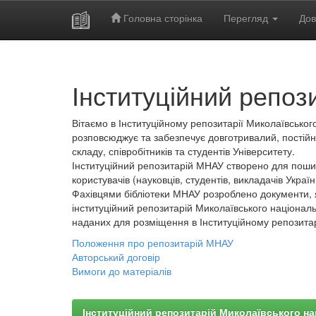
Головна сторінка
Перегляд
Дов
Skip
navigation
Інституційний репоз
Вітаємо в Інституційному репозитарії Миколаївського
розповсюджує та забезпечує довготривалий, постійн
складу, співробітників та студентів Університету.
Інституційний репозитарій МНАУ створено для пошир
користувачів (науковців, студентів, викладачів України
Фахівцями бібліотеки МНАУ розроблено документи, 
інституційний репозитарій Миколаївського національ
наданих для розміщення в Інституційному репозита
Положення про репозитарій МНАУ
Авторський договір
Вимоги до матеріалів
Інституційний репозитарій Миколаївського на