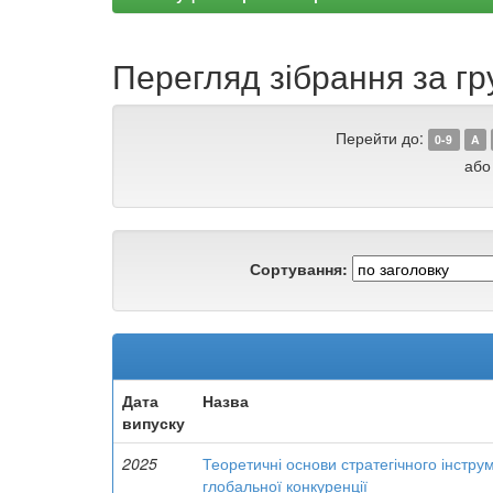
Перегляд зібрання за гру
Перейти до:
0-9
A
або
Сортування:
Дата
Назва
випуску
2025
Теоретичні основи стратегічного інстр
глобальної конкуренції