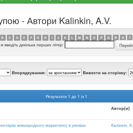
пою - Автори Kalinkin, A.V.
B
C
D
E
F
G
H
I
J
K
L
M
N
O
P
Q
R
S
T
 ж введіть декілька перших літер:
Впорядкування:
Вивести на сторінку:
Результати 1 до 1 із 1
Автор(и)
ументарію міжнародного маркетингу в умовах
Калінкін, А