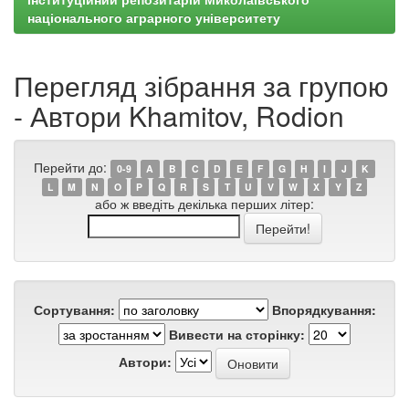
національного аграрного університету
Перегляд зібрання за групою
- Автори Khamitov, Rodion
Перейти до:
0-9
A
B
C
D
E
F
G
H
I
J
K
L
M
N
O
P
Q
R
S
T
U
V
W
X
Y
Z
або ж введіть декілька перших літер:
Сортування:
Впорядкування:
Вивести на сторінку:
Автори: