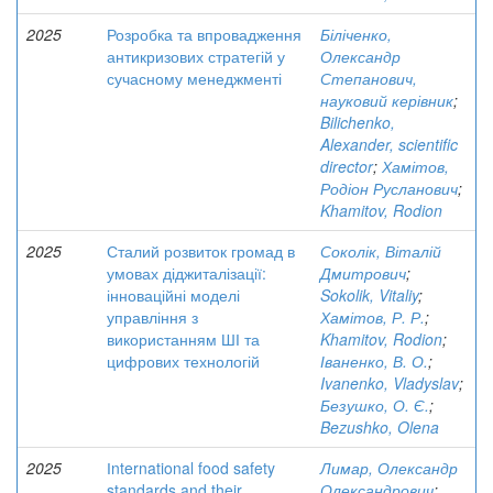
2025
Розробка та впровадження
Біліченко,
антикризових стратегій у
Олександр
сучасному менеджменті
Степанович,
науковий керівник
;
Bilichenko,
Alexander, scientific
director
;
Хамітов,
Родіон Русланович
;
Khamitov, Rodion
2025
Сталий розвиток громад в
Соколік, Віталій
умовах діджиталізації:
Дмитрович
;
інноваційні моделі
Sokolik, Vitaliy
;
управління з
Хамітов, Р. Р.
;
використанням ШІ та
Khamitov, Rodion
;
цифрових технологій
Іваненко, В. О.
;
Ivanenko, Vladyslav
;
Безушко, О. Є.
;
Bezushko, Olena
2025
Іnternational food safety
Лимар, Олександр
standards and their
Олександрович
;