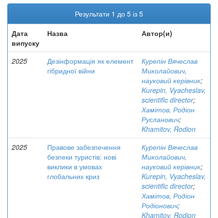
Результати 1 до 5 із 5
Дата
Назва
Автор(и)
випуску
2025
Дезінформація як елемент
Курепін Вячеслав
гібридної війни
Миколайович,
науковий керівник
;
Kurepin, Vyacheslav,
scientific director
;
Хамітов, Родіон
Русланович
;
Khamitov, Rodion
2025
Правове забезпечення
Курепін Вячеслав
безпеки туристів: нові
Миколайович,
виклики в умовах
науковий керівник
;
глобальних криз
Kurepin, Vyacheslav,
scientific director
;
Хамітов, Родіон
Родіонович
;
Khamitov, Rodion