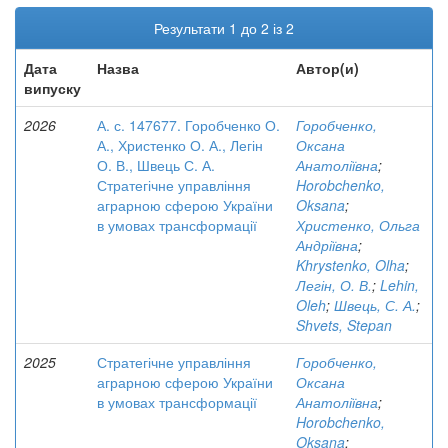
Результати 1 до 2 із 2
Дата
Назва
Автор(и)
випуску
2026
А. с. 147677. Горобченко О.
Горобченко,
А., Христенко О. А., Легін
Оксана
О. В., Швець С. А.
Анатоліївна
;
Стратегічне управління
Horobchenko,
аграрною сферою України
Oksana
;
в умовах трансформації
Христенко, Ольга
Андріївна
;
Khrystenko, Olha
;
Легін, О. В.
;
Lehin,
Oleh
;
Швець, С. А.
;
Shvets, Stepan
2025
Стратегічне управління
Горобченко,
аграрною сферою України
Оксана
в умовах трансформації
Анатоліївна
;
Horobchenko,
Oksana
;