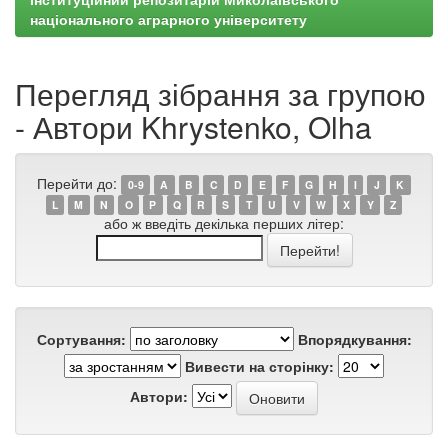
національного аграрного університету
Перегляд зібрання за групою
- Автори Khrystenko, Olha
Перейти до:
0-9
A
B
C
D
E
F
G
H
I
J
K
L
M
N
O
P
Q
R
S
T
U
V
W
X
Y
Z
або ж введіть декілька перших літер:
Сортування:
Впорядкування:
Вивести на сторінку:
Автори: