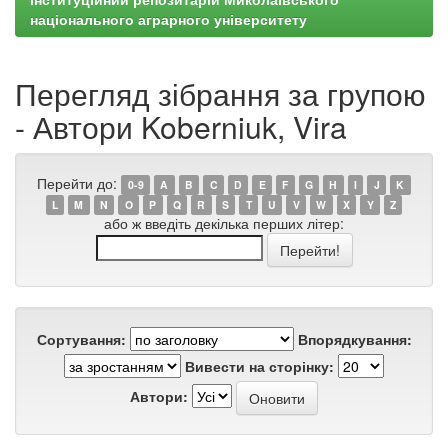
національного аграрного університету
Перегляд зібрання за групою
- Автори Koberniuk, Vira
Перейти до:
0-9
A
B
C
D
E
F
G
H
I
J
K
L
M
N
O
P
Q
R
S
T
U
V
W
X
Y
Z
або ж введіть декілька перших літер:
Сортування:
Впорядкування:
Вивести на сторінку:
Автори: