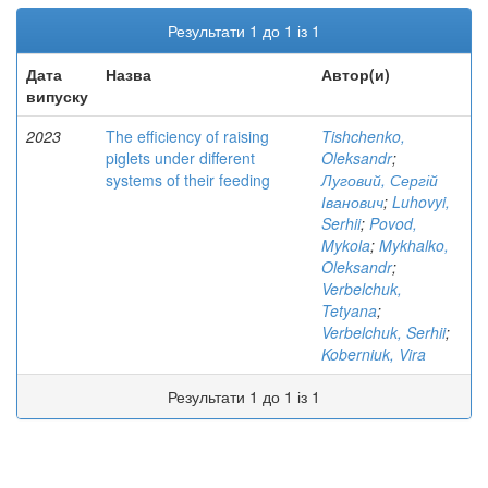
Результати 1 до 1 із 1
Дата
Назва
Автор(и)
випуску
2023
The efficiency of raising
Tishchenko,
piglets under different
Oleksandr
;
systems of their feeding
Луговий, Сергій
Іванович
;
Luhovyi,
Serhii
;
Povod,
Mykola
;
Mykhalko,
Oleksandr
;
Verbelchuk,
Tetyana
;
Verbelchuk, Serhii
;
Koberniuk, Vira
Результати 1 до 1 із 1