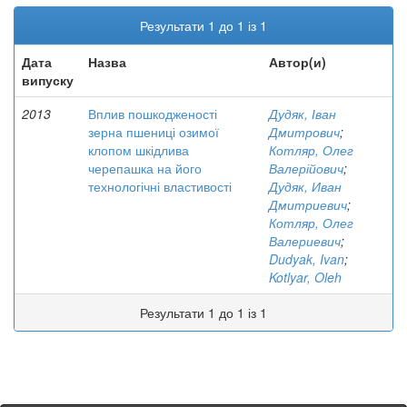
Результати 1 до 1 із 1
Дата
Назва
Автор(и)
випуску
2013
Вплив пошкодженості
Дудяк, Іван
зерна пшениці озимої
Дмитрович
;
клопом шкідлива
Котляр, Олег
черепашка на його
Валерійович
;
технологічні властивості
Дудяк, Иван
Дмитриевич
;
Котляр, Олег
Валериевич
;
Dudyak, Ivan
;
Kotlyar, Oleh
Результати 1 до 1 із 1