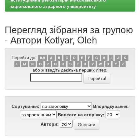
національного аграрного університету
Перегляд зібрання за групою
- Автори Kotlyar, Oleh
Перейти до:
0-9
A
B
C
D
E
F
G
H
I
J
K
L
M
N
O
P
Q
R
S
T
U
V
W
X
Y
Z
або ж введіть декілька перших літер:
Сортування:
Впорядкування:
Вивести на сторінку:
Автори: