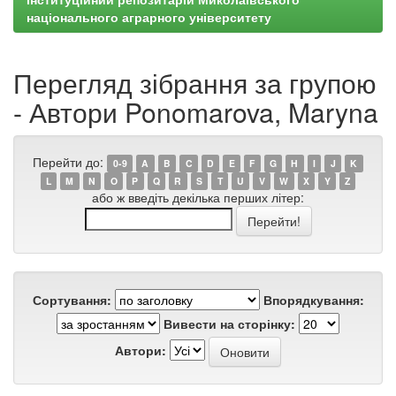
національного аграрного університету
Перегляд зібрання за групою
- Автори Ponomarova, Maryna
Перейти до:
0-9
A
B
C
D
E
F
G
H
I
J
K
L
M
N
O
P
Q
R
S
T
U
V
W
X
Y
Z
або ж введіть декілька перших літер:
Сортування:
Впорядкування:
Вивести на сторінку:
Автори: