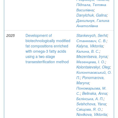
Підпала, Тетяна
Василівна
;
Danylchuk, Galina
;
Данильчук, Галина
Анатоліївна
2025
Development of
Stankevych, Serhii
;
biotechnologically modified
Станкевич, С. В.
;
fat compositions enriched
Kalyna, Viktoriia
;
with omega-3 fatty acids
Калина, В. С.
;
using a two-stage
Mezentseva, Iryna
;
transesterification method
Мезенцева, І. О.
;
Kolontaievskyi, Oleg
;
Колонтаєвський, О.
П.
;
Ponomarova,
Maryna
;
Пономарьова, М.
С.
;
Belinska, Anna
;
Бєлінська, А. П.
;
Svishchova, Yana
;
Свіщова, Я. О.
;
Novikova, Viktoriia
;