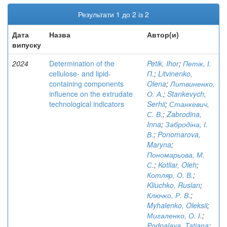
Результати 1 до 2 із 2
Дата
Назва
Автор(и)
випуску
2024
Determination of the
Petik, Ihor
;
Петік, І.
cellulose- and lipid-
П.
;
Litvinenko,
containing components
Olena
;
Литвиненко,
influence on the extrudate
О. А.
;
Stankevych,
technological indicators
Serhii
;
Станкевич,
С. В.
;
Zabrodina,
Inna
;
Забродіна, І.
В.
;
Ponomarova,
Maryna
;
Пономарьова, М.
С.
;
Kotliar, Oleh
;
Котляр, О. В.
;
Kliuchko, Ruslan
;
Ключко, Р. В.
;
Myhalenko, Oleksii
;
Мигаленко, О. І.
;
Podpalaya, Tatiana
;