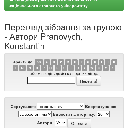
національного аграрного університету
Перегляд зібрання за групою
- Автори Pranovych,
Konstantin
Перейти до:
0-9
A
B
C
D
E
F
G
H
I
J
K
L
M
N
O
P
Q
R
S
T
U
V
W
X
Y
Z
або ж введіть декілька перших літер:
Сортування:
Впорядкування:
Вивести на сторінку:
Автори: