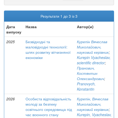
Результати 1 до 3 із 3
Дата
Назва
Автор(и)
випуску
2025
Безвідходні та
Курепін Вячеслав
маловідходні технології:
Миколайович,
шлях розвитку вітчизняної
науковий керівник
;
економіки
Kurepin Vyacheslav,
scientific director
;
Пранович,
Костянтин
Олександрович
;
Pranovych,
Konstantin
2026
Особиста відповідальність
Курепін, Вячеслав
молоді за безпеку
Миколайович,
освітнього середовища під
науковий керівник
;
час воєнного стану
Kurepin, Vyacheslav,