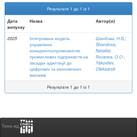
Результати 1 до 1 із 1
Дата
Назва
Автор(и)
випуску
2025
Інтегрована модель
Шандова, Н.В.
;
управління
Shandova,
конкурентоспроможністю
Nataliia
;
промислових підприємств на
Яковлєв, О.О.
;
засадах адаптації до
Yakovliev,
цифрових та економічних
Oleksandr
викликів
Результати 1 до 1 із 1
Тема від