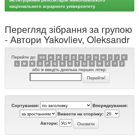
національного аграрного університету
Перегляд зібрання за групою
- Автори Yakovliev, Oleksandr
Перейти до:
0-9
A
B
C
D
E
F
G
H
I
J
K
L
M
N
O
P
Q
R
S
T
U
V
W
X
Y
Z
або ж введіть декілька перших літер:
Сортування:
Впорядкування:
Вивести на сторінку:
Автори: