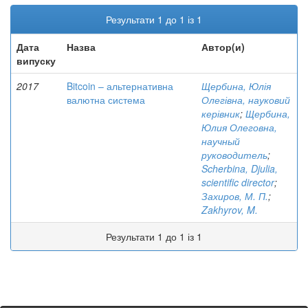
Результати 1 до 1 із 1
Дата
Назва
Автор(и)
випуску
2017
Bitcoin – альтернативна
Щербина, Юлія
валютна система
Олегівна, науковий
керівник
;
Щербина,
Юлия Олеговна,
научный
руководитель
;
Scherbina, Djulia,
scientific director
;
Захиров, М. П.
;
Zakhyrov, M.
Результати 1 до 1 із 1