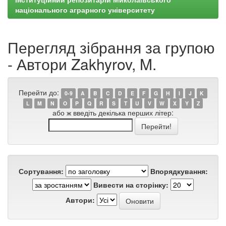
національного аграрного університету
Перегляд зібрання за групою
- Автори Zakhyrov, M.
Перейти до:
0-9
A
B
C
D
E
F
G
H
I
J
K
L
M
N
O
P
Q
R
S
T
U
V
W
X
Y
Z
або ж введіть декілька перших літер:
Сортування:
Впорядкування:
Вивести на сторінку:
Автори: