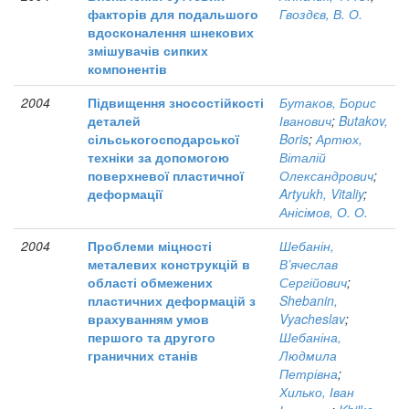
факторів для подальшого
Гвоздєв, В. О.
вдосконалення шнекових
змішувачів сипких
компонентів
2004
Підвищення зносостійкості
Бутаков, Борис
деталей
Іванович
;
Butakov,
сільськогосподарської
Boris
;
Артюх,
техніки за допомогою
Віталій
поверхневої пластичної
Олександрович
;
деформації
Artyukh, Vitaliy
;
Анісімов, О. О.
2004
Проблеми міцності
Шебанін,
металевих конструкцій в
В’ячеслав
області обмежених
Сергійович
;
пластичних деформацій з
Shebanin,
врахуванням умов
Vyacheslav
;
першого та другого
Шебаніна,
граничних станів
Людмила
Петрівна
;
Хилько, Іван