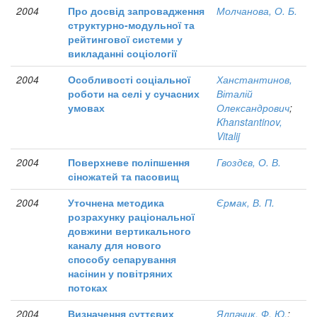
2004
Про досвід запровадження
Молчанова, О. Б.
структурно-модульної та
рейтингової системи у
викладанні соціології
2004
Особливості соціальної
Ханстантинов,
роботи на селі у сучасних
Віталій
умовах
Олександрович
;
Khanstantinov,
Vitalij
2004
Поверхневе поліпшення
Гвоздєв, О. В.
сіножатей та пасовищ
2004
Уточнена методика
Єрмак, В. П.
розрахунку раціональної
довжини вертикального
каналу для нового
способу сепарування
насінин у повітряних
потоках
2004
Визначення суттєвих
Ялпачик, Ф. Ю.
;