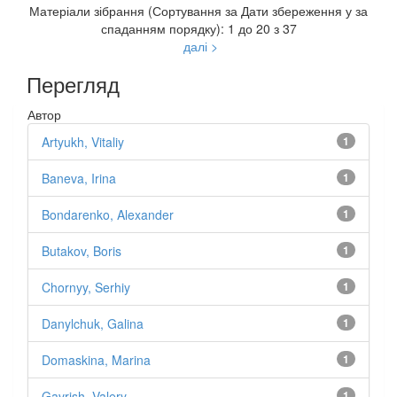
Матеріали зібрання (Сортування за Дати збереження у за
спаданням порядку): 1 до 20 з 37
далі >
Перегляд
Автор
Artyukh, Vitaliy
1
Baneva, Irina
1
Bondarenko, Alexander
1
Butakov, Boris
1
Chornyy, Serhiy
1
Danylchuk, Galina
1
Domaskina, Marina
1
Gavrish, Valery
1