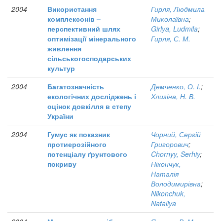
2004
Використання
Гирля, Людмила
комплексонів –
Миколаївна
;
перспективний шлях
Girlya, Ludmila
;
оптимізації мінерального
Гирля, С. М.
живлення
сільськогосподарських
культур
2004
Багатозначність
Демченко, О. І.
;
екологічних досліджень і
Хлизіна, Н. В.
оцінок довкілля в степу
України
2004
Гумус як показник
Чорний, Сергій
протиерозійного
Григорович
;
потенціалу ґрунтового
Chornyy, Serhiy
;
покриву
Нікончук,
Наталія
Володимирівна
;
Nikonchuk,
Nataliya