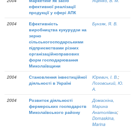
2004
Маркетинг як засіб
Яценко, В. М.
ефективної реалізації
продукції у сфері АПК
2004
Ефективність
Бунзяк, Я. В.
виробництва кукурудзи на
зерно
сільськогосподарськими
підприємствами різних
організаційноправових
форм господарювання
Миколаївщини
2004
Становлення інвестиційної
Юревич, І. В.
;
діяльності в Україні
Лозовський, Ю.
А.
2004
Розвиток діяльності
Домаскіна,
фермерських господарств
Марина
Миколаївського району
Анатоліївна
;
Domaskina,
Marina