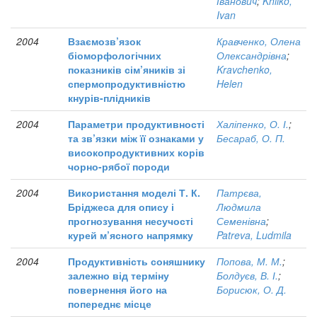
Іванович
;
Khilko,
Ivan
2004
Взаємозв’язок
Кравченко, Олена
біоморфологічних
Олександрівна
;
показників сім’яників зі
Kravchenko,
спермопродуктивністю
Helen
кнурів-плідників
2004
Параметри продуктивності
Халіпенко, О. І.
;
та зв’язки між її ознаками у
Бесараб, О. П.
високопродуктивних корів
чорно-рябої породи
2004
Використання моделі Т. К.
Патрєва,
Бріджеса для опису і
Людмила
прогнозування несучості
Семенівна
;
курей м’ясного напрямку
Patreva, Ludmila
2004
Продуктивність соняшнику
Попова, М. М.
;
залежно від терміну
Болдуєв, В. І.
;
повернення його на
Борисюк, О. Д.
попереднє місце