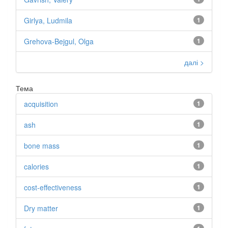
Girlya, Ludmila
1
Grehova-Bejgul, Olga
1
далі >
Тема
acquisition
1
ash
1
bone mass
1
calories
1
cost-effectiveness
1
Dry matter
1