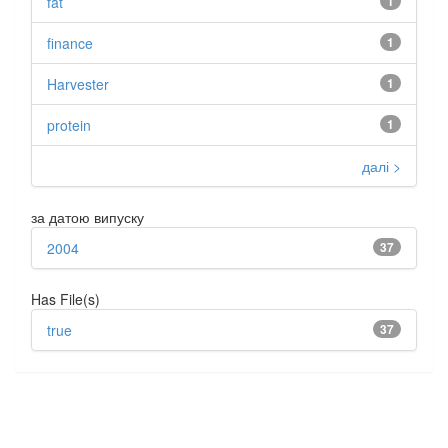
fat
1
finance
1
Harvester
1
protein
1
далі >
за датою випуску
2004
37
Has File(s)
true
37