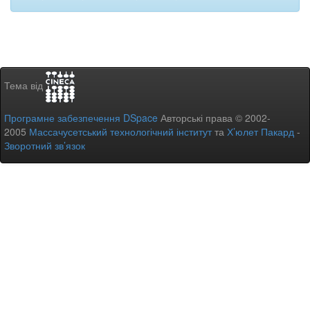
Тема від
Програмне забезпечення DSpace
Авторські права © 2002-
2005
Массачусетський технологічний інститут
та
Х’юлет Пакард
-
Зворотний зв’язок