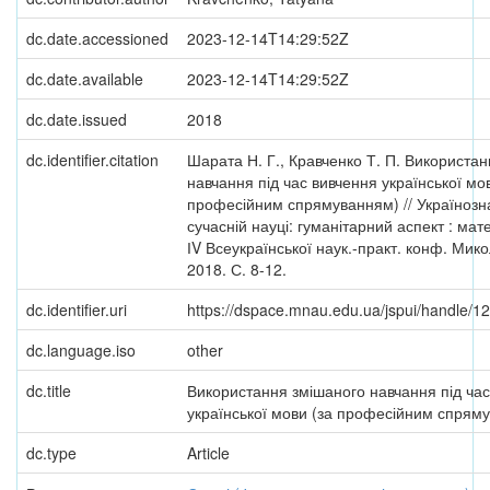
dc.date.accessioned
2023-12-14T14:29:52Z
dc.date.available
2023-12-14T14:29:52Z
dc.date.issued
2018
dc.identifier.citation
Шарата Н. Г., Кравченко Т. П. Використа
навчання під час вивчення української мо
професійним спрямуванням) // Українозна
сучасній науці: гуманітарний аспект : мат
ІV Всеукраїнської наук.-практ. конф. Мико
2018. С. 8-12.
dc.identifier.uri
https://dspace.mnau.edu.ua/jspui/handle/
dc.language.iso
other
dc.title
Використання змішаного навчання під ча
української мови (за професійним спрям
dc.type
Article