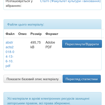
Розташовується у
Статті (Факультет культури і виховання)
зібраннях:
Файли цього матеріалу:
Файл
Опис
Розмір
Формат
abstr
495,75
Adobe
Переглянути/Відкрити
acts2
kB
PDF
018-0
4-13-
6-10.
pdf
Показати базовий опис матеріалу
Перегляд статистики
Усі матеріали в архіві електронних ресурсів захищені
авторським правом, всі права збережені.