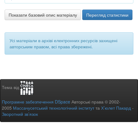
Показати базовий опис матеріалу
Перегляд статистики
Усі матеріали в архіві електронних ресурсів захищені
авторським правом, всі права збережені.
Тема від
Програмне забезпечення DSpace
Авторські права © 2002-
2005
Массачусетський технологічний інститут
та
Х’юлет Пакард
-
Зворотний зв’язок