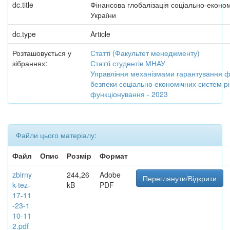
dc.title
Фінансова глобалізація соціально-економ
України
dc.type
Article
Розташовується у
Статті (Факультет менеджменту)
зібраннях:
Статті студентів МНАУ
Управління механізмами гарантування ф
безпеки соціально економічних систем різ
функціонування - 2023
Файли цього матеріалу:
Файл
Опис
Розмір
Формат
zbirny
244,26
Adobe
Переглянути/Відкрити
k-tez-
kB
PDF
17-11
-23-1
10-11
2.pdf