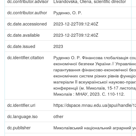
dc.contributor.advisor
Livandovska, Olena, scientific director
dc.contributor.author
Руденко, О. Р.
dc.date.accessioned
2023-12-22T09:12:40Z
dc.date.available
2023-12-22T09:12:40Z
dc.date.issued
2023
dc.identifier.citation
Руденко О. Р. Фінансова глобалізація со
економічної безпеки України // Управлін
гарантування фінансово-економічної без
економічних систем різних рівнів функціо
матеріали II всеукраїнської науково-прак
конференції (м. Миколаїв, 15-17 листопа
Миколаїв : МНАУ, 2023. С. 110-112.
dc.identifier.uri
https://dspace.mnau.edu.ua/jspui/handle
dc.language.iso
other
dc.publisher
Миколаївський національний аграрний ун