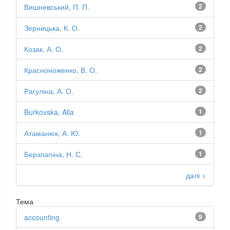
Вишневський, П. П.
2
Зерницька, К. О.
2
Козак, А. О.
2
Красноноженко, В. О.
2
Рагуліна, А. О.
2
Burkovska, Alla
1
Атаманюк, А. Ю.
1
Берзлапіна, Н. С.
1
далі >
Тема
accounting
9