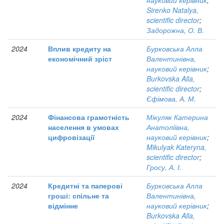
науковий керівник
;
Sirenko Natalya,
scientific director
;
Задорожна, О. В.
2024
Вплив кредиту на
Бурковська Алла
економічний зріст
Валентинівна,
науковий керівник
;
Burkovska Alla,
scientific director
;
Єфімова, А. М.
2024
Фінансова грамотність
Мікуляк Катерина
населення в умовах
Анатоліївна,
цифровізації
науковий керівник
;
Mikulyak Kateryna,
scientific director
;
Гросу, А. І.
2024
Кредитні та паперові
Бурковська Алла
гроші: спільне та
Валентинівна,
відмінне
науковий керівник
;
Burkovska Alla,