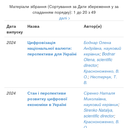
Матеріали зібрання (Сортування за Дати збереження у за
спаданням порядку): 1 до 20 з 49
далі >
Дата
Назва
Автор(и)
випуску
2024
Цифровізація
Боднар Олена
національної валюти:
Андріївна, науковий
перспективи для Україні
керівник
;
Bodnar
Olena, scientific
director
;
Красноноженко, В.
О.
;
Нестерчук, Т.
В.
2024
Стан і перспективи
Сіренко Наталя
розвитку цифрової
Миколаївна,
економіки в Україні
науковий керівник
;
Sirenko Natalya,
scientific director
;
Красноноженко, В.
О.