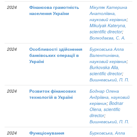
2024
Фінансова грамотність
Мікуляк Катерина
населення України
Анатоліївна,
науковий керівник
;
Mikulyak Kateryna,
scientific director
;
Волкодаєва, С. А.
2024
Особливості здійснення
Бурковська Алла
банківських операції в
Валентинівна,
Україні
науковий керівник
;
Burkovska Alla,
scientific director
;
Вишневський, П. П.
2024
Розвиток фінансових
Боднар Олена
технологій в Україні
Андріївна, науковий
керівник
;
Bodnar
Olena, scientific
director
;
Вишневський, П. П.
2024
Функціонування
Бурковська, Алла