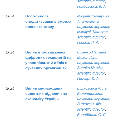
scientific director
;
Грабовська, К. А.
2024
Особливості
Мікуляк Катерина
оподаткування в умовах
Анатоліївна,
воєнного стану
науковий керівник
;
Mikulyak Kateryna,
scientific director
;
Горька, Л. А.
2024
Вплив впровадження
Сіренко Наталя
цифрових технологій на
Миколаївна,
управлінський облік в
науковий керівник
;
сучасних організаціях
Sirenko Natalya,
scientific director
;
Гончар, Є. А.
2024
Вплив міжнародних
Бурковська Алла
валютних відносин на
Валентинівна,
економіку України
науковий керівник
;
Burkovska Alla,
scientific director
;
Воробйова, С. С.