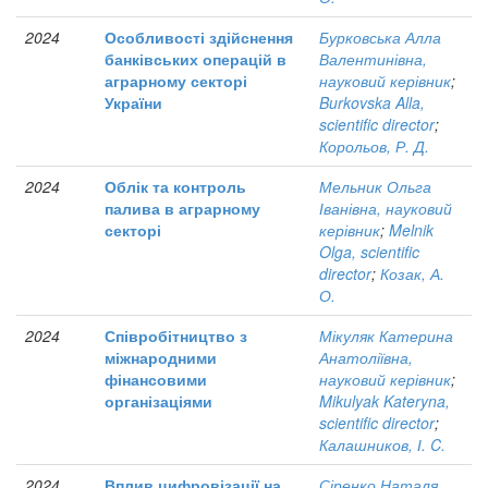
2024
Особливості здійснення
Бурковська Алла
банківських операцій в
Валентинівна,
аграрному секторі
науковий керівник
;
України
Burkovska Alla,
scientific director
;
Корольов, Р. Д.
2024
Облік та контроль
Мельник Ольга
палива в аграрному
Іванівна, науковий
секторі
керівник
;
Melnik
Olga, scientific
director
;
Козак, А.
О.
2024
Співробітництво з
Мікуляк Катерина
міжнародними
Анатоліївна,
фінансовими
науковий керівник
;
організаціями
Mikulyak Kateryna,
scientific director
;
Калашников, І. C.
2024
Вплив цифровізації на
Сіренко Наталя