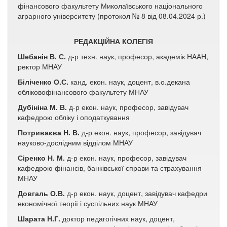
фінансового факультету Миколаївського національного
аграрного університету (протокол № 8 від 08.04.2024 р.)
РЕДАКЦІЙНА КОЛЕГІЯ
Шебанін В. С.
д-р техн. наук, професор, академік НААН,
ректор МНАУ
Біліченко О.С.
канд. екон. наук, доцент, в.о.декана
обліковофінансового факультету МНАУ
Дубініна М. В.
д-р екон. наук, професор, завідувач
кафедрою обліку і оподаткування
Потриваєва Н. В.
д-р екон. наук, професор, завідувач
науково-дослідним відділом МНАУ
Сіренко Н. М.
д-р екон. наук, професор, завідувач
кафедрою фінансів, банківської справи та страхування
МНАУ
Довгаль О.В.
д-р екон. наук, доцент, завідувач кафедри
економічної теорії і суспільних наук МНАУ
Шарата Н.Г.
доктор педагогічних наук, доцент,