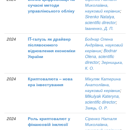
сучасні методи
Миколаївна,
управлінського обліку
науковий керівник
;
Sirenko Natalya,
scientific director
;
Іваненко, Д. П.
2024
IT-галузь як драйвер
Боднар Олена
післявоєнного
Андріївна, науковий
відновлення економіки
керівник
;
Bodnar
України
Olena, scientific
director
;
Зерницька,
К. О.
2024
Криптовалюта – нова
Мікуляк Катерина
ера інвестування
Анатоліївна,
науковий керівник
;
Mikulyak Kateryna,
scientific director
;
Заяць, О. Р.
2024
Роль криптовалют у
Сіренко Наталя
фінансовій інклюзії
Миколаївна,