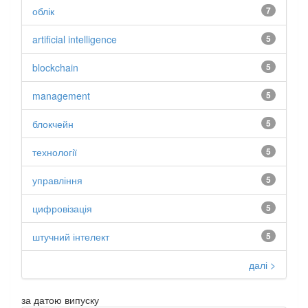
облік
7
artificial intelligence
5
blockchain
5
management
5
блокчейн
5
технології
5
управління
5
цифровізація
5
штучний інтелект
5
далі >
за датою випуску