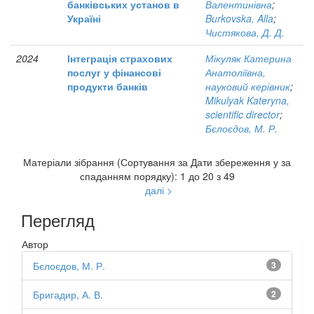
банківських установ в
Валентинівна
;
Україні
Burkovska, Alla
;
Чистякова, Д. Д.
2024
Інтеграція страхових
Мікуляк Катерина
послуг у фінансові
Анатоліївна,
продукти банків
науковий керівник
;
Mikulyak Kateryna,
scientific director
;
Бєлоєдов, М. Р.
Матеріали зібрання (Сортування за Дати збереження у за
спаданням порядку): 1 до 20 з 49
далі >
Перегляд
Автор
Бєлоєдов, М. Р.
3
Бригадир, А. В.
2