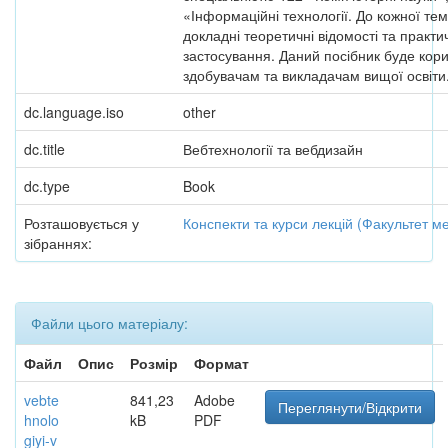
«Інформаційні технології. До кожної те
докладні теоретичні відомості та практи
застосування. Даний посібник буде кор
здобувачам та викладачам вищої освіти
dc.language.iso
other
dc.title
Вебтехнології та вебдизайн
dc.type
Book
Розташовується у
Конспекти та курси лекцій (Факультет 
зібраннях:
Файли цього матеріалу:
Файл
Опис
Розмір
Формат
vebte
841,23
Adobe
Переглянути/Відкрити
hnolo
kB
PDF
giyi-v