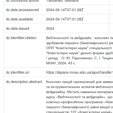
dc.contributor.author
Tischenko, Svetlana
dc.date.accessioned
2024-06-14T07:01:28Z
dc.date.available
2024-06-14T07:01:28Z
dc.date.issued
2024
dc.identifier.citation
Вебтехнології та вебдизайн : конспект л
здобувачів першого (бакалаврського) рі
ОПП "Комп'ютерні науки" спеціальності
"Комп'ютерні науки" денної форми здоб
/ уклад. : О. Ю. Пархоменко, С. І. Тищен
МНАУ, 2024. 43 с.
dc.identifier.uri
https://dspace.mnau.edu.ua/jspui/handl
dc.description.abstract
Конспект лекцій призначений для вивче
та інструментальних аспектів вебтехнол
вебдизайну. Містить навчальні матеріал
курсу «Вебтехнології та вебдизайн», щ
освітньо-професійною програмою «Комп
першого (бакалаврського) рівня вищої о
спеціальністю 122 «Комп’ютерні науки»,