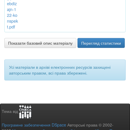
ebdiz
ajn-1
22-ko
nspek
t.pdf
Показати базовий опис матеріалу
Перегляд статистики
Усі матеріали в архіві електронних ресурсів захищені
авторським правом, всі права збережені.
Тема від
Програмне забезпечення DSpace
Авторські права © 2002-