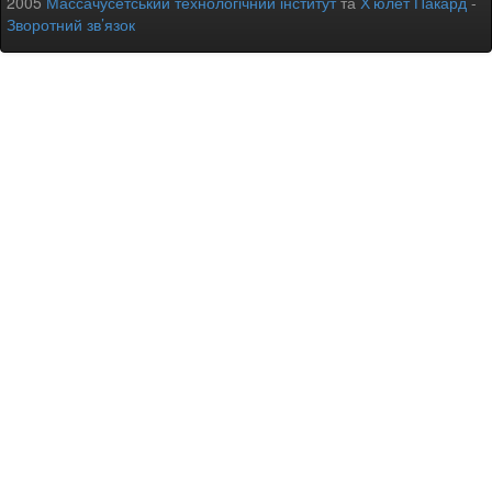
2005
Массачусетський технологічний інститут
та
Х’юлет Пакард
-
Зворотний зв’язок