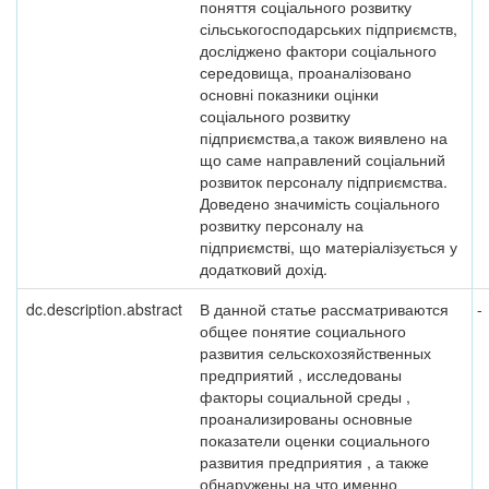
поняття соціального розвитку
сільськогосподарських підприємств,
досліджено фактори соціального
середовища, проаналізовано
основні показники оцінки
соціального розвитку
підприємства,а також виявлено на
що саме направлений соціальний
розвиток персоналу підприємства.
Доведено значимість соціального
розвитку персоналу на
підприємстві, що матеріалізується у
додатковий дохід.
dc.description.abstract
В данной статье рассматриваются
-
общее понятие социального
развития сельскохозяйственных
предприятий , исследованы
факторы социальной среды ,
проанализированы основные
показатели оценки социального
развития предприятия , а также
обнаружены на что именно