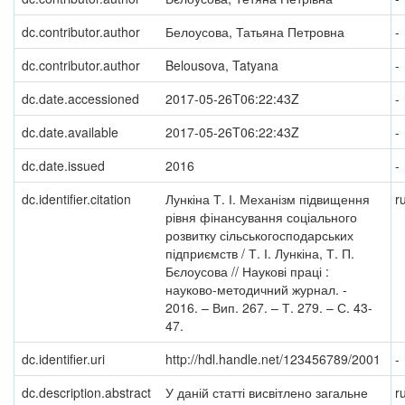
dc.contributor.author
Белоусова, Татьяна Петровна
-
dc.contributor.author
Belousova, Tatyana
-
dc.date.accessioned
2017-05-26T06:22:43Z
-
dc.date.available
2017-05-26T06:22:43Z
-
dc.date.issued
2016
-
dc.identifier.citation
Лункіна Т. І. Механізм підвищення
r
рівня фінансування соціального
розвитку сільськогосподарських
підприємств / Т. І. Лункіна, Т. П.
Бєлоусова // Наукові праці :
науково-методичний журнал. -
2016. – Вип. 267. – Т. 279. – С. 43-
47.
dc.identifier.uri
http://hdl.handle.net/123456789/2001
-
dc.description.abstract
У даній статті висвітлено загальне
r