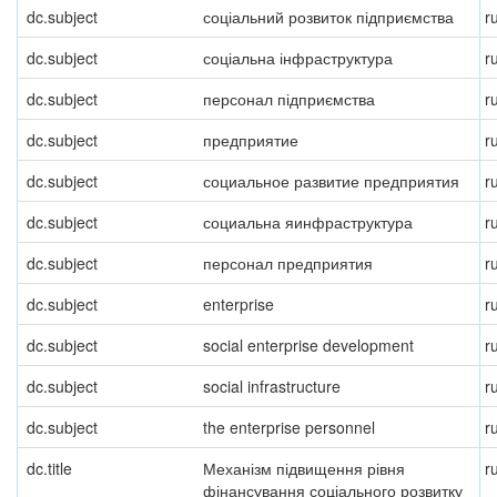
dc.subject
соціальний розвиток підприємства
r
dc.subject
соціальна інфраструктура
r
dc.subject
персонал підприємства
r
dc.subject
предприятие
r
dc.subject
социальное развитие предприятия
r
dc.subject
социальна яинфраструктура
r
dc.subject
персонал предприятия
r
dc.subject
enterprise
r
dc.subject
social enterprise development
r
dc.subject
social infrastructure
r
dc.subject
the enterprise personnel
r
dc.title
Механізм підвищення рівня
r
фінансування соціального розвитку