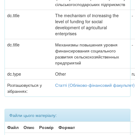
сільськогосподарських підприємств
dc.title
The mechanism of increasing the
-
level of funding for social
development of agricultural
enterprises
dc.title
Механизмы повышения уровня
-
финансирования социального
развития сельскохозяйственных
предприятий
dc.type
Other
r
Розташовується у
Статті (Обліково-фінансовий факультет)
зібраннях:
Файли цього матеріалу:
Файл
Опис
Розмір
Формат