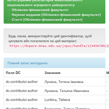
національного аграрного університету
Обліково-фінансовий факультет
Наукові видання (Обліково-фінансовий факультет)
Статті (Обліково-фінансовий факультет)
Будь ласка, використовуйте цей ідентифікатор, щоб
цитувати або посилатися на цей матеріал:
https://dspace.mnau.edu.ua/jspui/handle/123456789/2
Повний запис метаданих
Поле DC
Значення
М
dc.contributor.author
Лункіна, Тетяна Іванівна
-
dc.contributor.author
Лункина, Татьяна Ивановна
-
dc.contributor.author
Lunkinа, Tatiana
-
dc.contributor.author
Бєлоусова, Тетяна Петрівна
-