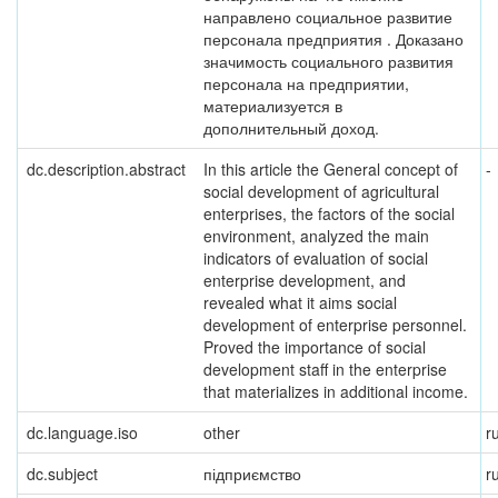
направлено социальное развитие
персонала предприятия . Доказано
значимость социального развития
персонала на предприятии,
материализуется в
дополнительный доход.
dc.description.abstract
In this article the General concept of
-
social development of agricultural
enterprises, the factors of the social
environment, analyzed the main
indicators of evaluation of social
enterprise development, and
revealed what it aims social
development of enterprise personnel.
Proved the importance of social
development staff in the enterprise
that materializes in additional income.
dc.language.iso
other
r
dc.subject
підприємство
r