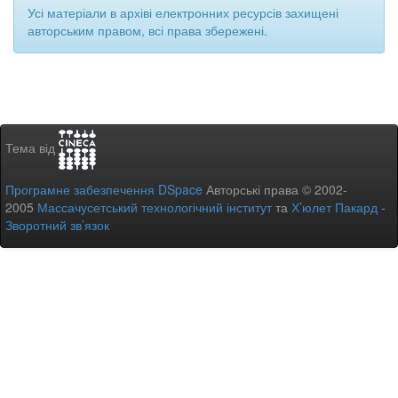
Усі матеріали в архіві електронних ресурсів захищені
авторським правом, всі права збережені.
Тема від
Програмне забезпечення DSpace
Авторські права © 2002-
2005
Массачусетський технологічний інститут
та
Х’юлет Пакард
-
Зворотний зв’язок