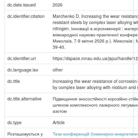
dc.date.issued
2026
dc.identifier.citation
Marchenko D. Increasing the wear resistanc
resistant steels by complex laser alloying w
nitrogen. Інновації в агроінженерії : матер
міжнародної науково-практичної конферен
Миколаїв, 7-9 квітня 2026 р.). Миколаїв :
39-40.
dc.identifier.uri
https://dspace.mnau.edu.ua/jspui/handle/
dc.language.iso
other
dc.title
Increasing the wear resistance of corrosion-
by complex laser alloying with niobium and 
dc.title.alternative
Підвищення зносостійкості корозійно-стій
шляхом комплексного лазерного легуванн
азотом
dc.type
Article
Розташовується у
Тези конференцій (Інженерно-енергетичн