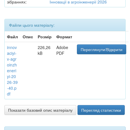
зібраннях:
Інновації в агроінженерії 2026
Файли цього матеріалу:
Файл
Опис
Розмір
Формат
innov
226,26
Adobe
Переглянути/Відкрити
aciyi-
kB
PDF
v-agr
oinzh
eneri
yi-20
26-39
-40.p
df
Показати базовий опис матеріалу
Перегляд статистики