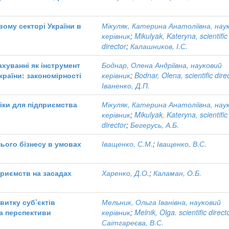
вому секторі України в
Мікуляк, Катерина Анатоліївна, нау
керівник
;
Mikulyak, Kateryna, scientific
director
;
Калашников, І.С.
ахуванні як інструмент
Боднар, Олена Андріївна, науковий
країни: закономірності
керівник
;
Bodnar, Olena, scientific dire
Іваненко, Д.П.
іки для підприємства
Мікуляк, Катерина Анатоліївна, нау
керівник
;
Mikulyak, Kateryna, scientific
director
;
Бегерусь, А.Б.
нього бізнесу в умовах
Іващенко, С.М.
;
Іващенко, В.С.
приємств на засадах
Харенко, Д.О.
;
Каламан, О.Б.
витку суб’єктів
Мельник, Ольга Іванівна, науковий
та перспективи
керівник
;
Melnik, Olga. scientific direct
Саітгареєва, В.С.