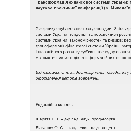
Трансформація фінансової системи України: т
науково-практичної конференції (м. Миколаїв, 
У збірнику опубліковано тези доповідей ІX Всеу
системи України: тенденції та перспективи розви
системи України: закономірностей та ризиків; 
трансформації фінансової системи України; зако
інноваційного розвитку суб’єктів господарюванн
математичних методів та інформаційних технолог
Відповідальність за достовірність наведених 
оформлення авторів збережені.
Редакційна колегія:
Шарата Н. Г.– д-р пед. наук, професорка;
Біліченко О. С. – канд. екон. наук, доцент;