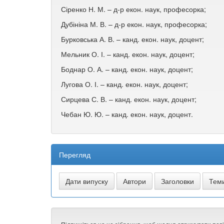
Сіренко Н. М. – д-р екон. наук, професорка;
Дубініна М. В. – д-р екон. наук, професорка;
Бурковська А. В. – канд. екон. наук, доцент;
Мельник О. І. – канд. екон. наук, доцент;
Боднар О. А. – канд. екон. наук, доцент;
Лугова О. І. – канд. екон. наук, доцент;
Сирцева С. В. – канд. екон. наук, доцент;
Чебан Ю. Ю. – канд. екон. наук, доцент.
Перегляд