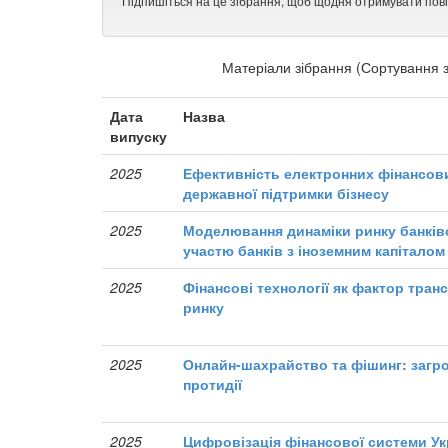
Підпишіться на це зібрання, щоб щодня отримувати пов
Матеріали зібрання (Сортування з
Дата
Назва
випуску
2025
Ефективність електронних фінансови
державної підтримки бізнесу
2025
Моделювання динаміки ринку банківс
участю банків з іноземним капіталом
2025
Фінансові технології як фактор тра
ринку
2025
Онлайн-шахрайство та фішинг: загро
протидії
2025
Цифровізація фінансової системи Укр