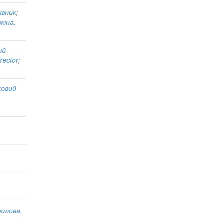
івник
;
кіна,
ий
irector
;
ковий
рилова,