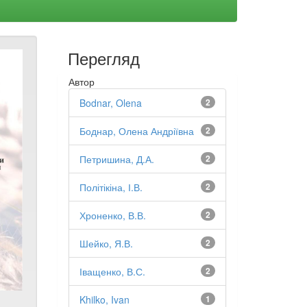
Перегляд
Автор
Bodnar, Olena
2
Боднар, Олена Андріївна
2
Петришина, Д.А.
2
Політікіна, І.В.
2
Хроненко, В.В.
2
Шейко, Я.В.
2
Іващенко, В.С.
2
Khilko, Ivan
1