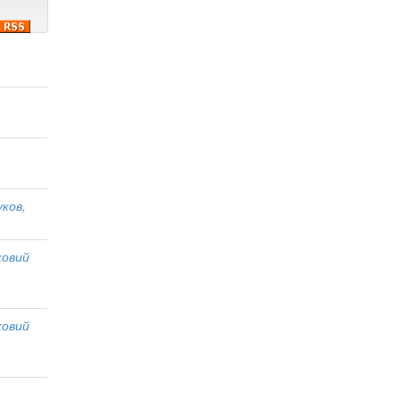
ков,
ковий
ковий