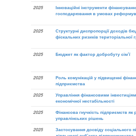
2025
Інноваційні інструменти фінансуванн
господарювання в умовах реформув
2025
Структурні диспропорції доходів бю
фіскальних ризиків територіальної 
2025
Бюджет як фактор добробуту сім’ї
2025
Роль комунікацій у підвищенні фінан
підприємства
2025
Управління фінансовими інвестиція
економічної нестабільності
2025
Фінансова гнучкість підприємств як
управлінських рішень
2025
Застосування досвіду соціального 
діяльності суб’єкта підприємництва