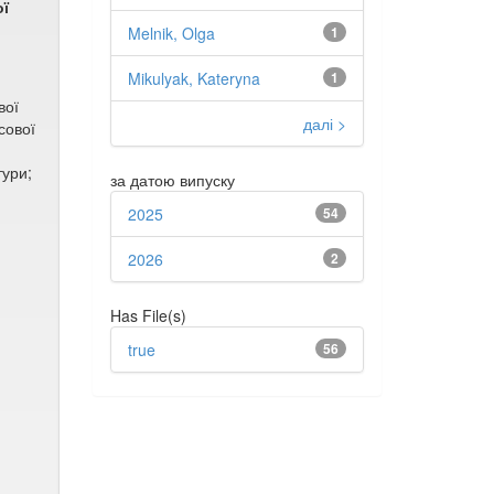
ої
Melnik, Olga
1
Mikulyak, Kateryna
1
вої
далі >
сової
тури;
за датою випуску
2025
54
2026
2
Has File(s)
true
56