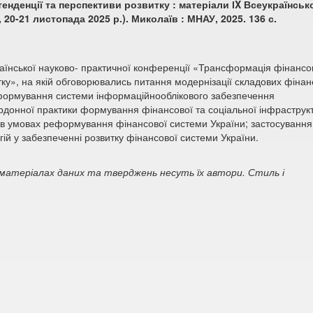
енденції та перспективи розвитку : матеріали ІX Всеукраїнськ
20-21 листопада 2025 р.). Миколаїв : МНАУ, 2025. 136 с.
країнської науково- практичної конференції «Трансформація фінансо
тку», на якій обговорювались питання модернізації складових фінан
реформування системи інформаційнооблікового забезпечення
рдонної практики формування фінансової та соціальної інфраструк
я в умовах реформування фінансової системи України; застосування
ій у забезпеченні розвитку фінансової системи України.
у матеріалах даних та тверджень несуть їх автори. Стиль і