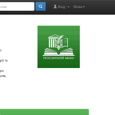
Вхід:
Мова
о
ії їх
про
лів,
й