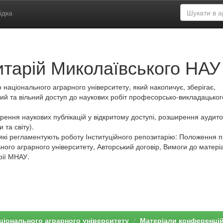
ідка
итарій Миколаївського НАУ
 національного аграрного університету, який накопичує, зберігає,
ий та вільний доступ до наукових робіт професорсько-викладацьког
ення наукових публікацій у відкритому доступі, розширення аудитор
 та світу).
які регламентують роботу Інституційного репозитарію: Положення 
ного аграрного університету, Авторський договір, Вимоги до матеріа
рії МНАУ.
ціонального аграрного університету
Матеріали конференці