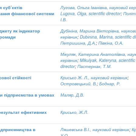
я суб’єктів
Лугова, Ольга Іванівна, науковий кер
ання фінансової системи
Lugova, Olga, scientific director
;
Політі
І.В.
джету як індикатор
Дубініна, Марина Вікторівна, науков
громади
керівник
;
Dubіnіna, Marina, scientific d
Петришина, Д.А.
;
Півкіна, О.А.
Мікуляк, Катерина Анатоліївна, нау
керівник
;
Mikulyak, Kateryna, scientific
director
;
Пастернак, Т.М.
сової стійкості
Крисько Ж. Л., науковий керівник
;
Островецький, В.
;
Боднар, Р.
ми підприємства в умовах
Маляр, Д.В.
 результат ефективних
Крисько, Ж.Л.
підприємництва в
Ляшевська В.І., науковий керівник
;
К
У.О.