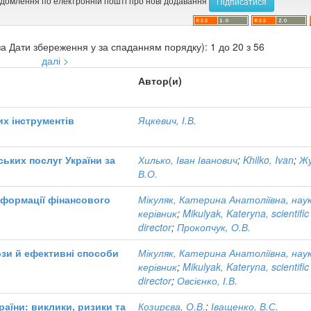
ідомлення по електронній пошті про нові додавання
а Дати збереження у за спаданням порядку): 1 до 20 з 56
далі >
Автор(и)
х інструментів
Яцкевич, І.В.
ьких послуг України за
Хилько, Іван Іванович
;
Khilko, Ivan
;
Жу
В.О.
нсформації фінансового
Мікуляк, Катерина Анатоліївна, нау
керівник
;
Mikulyak, Kateryna, scientific
director
;
Прокопчук, О.В.
зи й ефективні способи
Мікуляк, Катерина Анатоліївна, нау
керівник
;
Mikulyak, Kateryna, scientific
director
;
Овсієнко, І.В.
аїни: виклики, ризики та
Козирєва, О.В.
;
Іващенко, В.С.