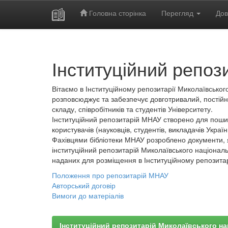
Головна сторінка
Перегляд
Дов
Skip
navigation
Інституційний репоз
Вітаємо в Інституційному репозитарії Миколаївського
розповсюджує та забезпечує довготривалий, постійн
складу, співробітників та студентів Університету.
Інституційний репозитарій МНАУ створено для пошир
користувачів (науковців, студентів, викладачів України
Фахівцями бібліотеки МНАУ розроблено документи, 
інституційний репозитарій Миколаївського національ
наданих для розміщення в Інституційному репозита
Положення про репозитарій МНАУ
Авторський договір
Вимоги до матеріалів
Інституційний репозитарій Миколаївського на