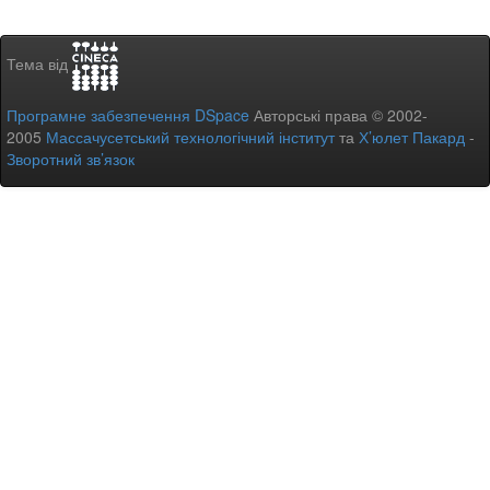
Тема від
Програмне забезпечення DSpace
Авторські права © 2002-
2005
Массачусетський технологічний інститут
та
Х’юлет Пакард
-
Зворотний зв’язок