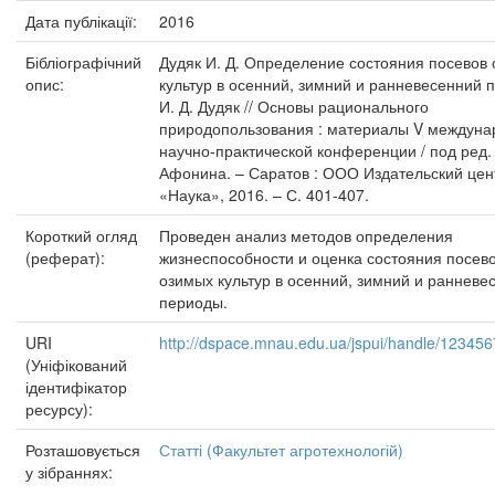
Дата публікації:
2016
Бібліографічний
Дудяк И. Д. Определение состояния посевов
опис:
культур в осенний, зимний и ранневесенний 
И. Д. Дудяк // Основы рационального
природопользования : материалы V междуна
научно-практической конференции / под ред. 
Афонина. – Саратов : ООО Издательский цен
«Наука», 2016. – С. 401-407.
Короткий огляд
Проведен анализ методов определения
(реферат):
жизнеспособности и оценка состояния посев
озимых культур в осенний, зимний и ранневе
периоды.
URI
http://dspace.mnau.edu.ua/jspui/handle/12345
(Уніфікований
ідентифікатор
ресурсу):
Розташовується
Статті (Факультет агротехнологій)
у зібраннях: