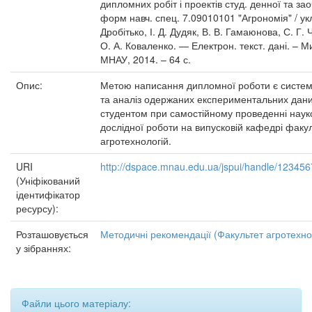
дипломних робіт і проектів студ. денної та зао
форм навч. спец. 7.09010101 "Агрономія" / укл
Дробітько, І. Д. Дудяк, В. В. Гамаюнова, С. Г.
О. А. Коваленко. — Електрон. текст. дані. – М
МНАУ, 2014. – 64 с.
Опис:
Метою написання дипломної роботи є систем
та аналіз одержаних експериментальних дан
студентом при самостійному проведенні наук
дослідної роботи на випусковій кафедрі факу
агротехнологій.
URI
http://dspace.mnau.edu.ua/jspui/handle/12345
(Уніфікований
ідентифікатор
ресурсу):
Розташовується
Методичні рекомендації (Факультет агротехно
у зібраннях:
Файли цього матеріалу: