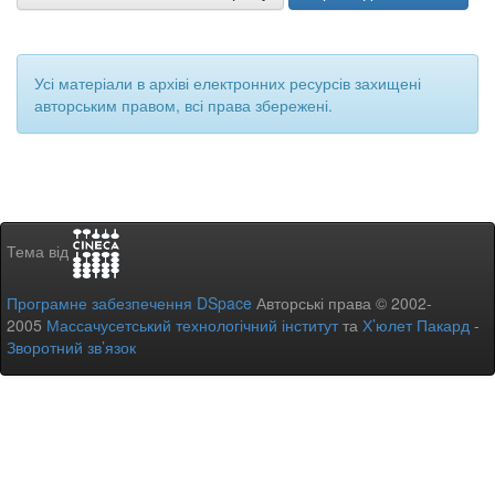
Усі матеріали в архіві електронних ресурсів захищені
авторським правом, всі права збережені.
Тема від
Програмне забезпечення DSpace
Авторські права © 2002-
2005
Массачусетський технологічний інститут
та
Х’юлет Пакард
-
Зворотний зв’язок