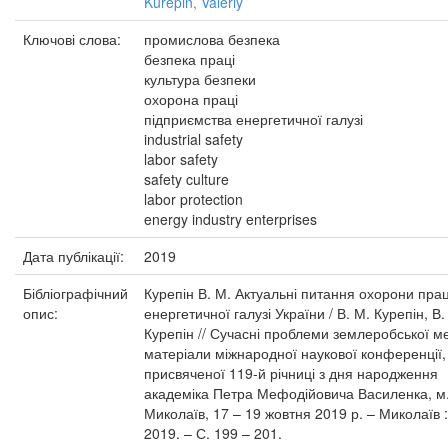
Kurepin, Valeriy
Ключові слова:
промислова безпека
безпека праці
культура безпеки
охорона праці
підприємства енергетичної галузі
industrial safety
labor safety
safety culture
labor protection
energy industry enterprises
Дата публікації:
2019
Бібліографічний
Курепін В. М. Актуальні питання охорони прац
опис:
енергетичної галузі України / В. М. Курепін, В.
Курепін // Сучасні проблеми землеробської ме
матеріали міжнародної наукової конференції,
присвяченої 119-й річниці з дня народження
академіка Петра Мефодійовича Василенка, м
Миколаїв, 17 – 19 жовтня 2019 р. – Миколаїв 
2019. – С. 199 – 201.