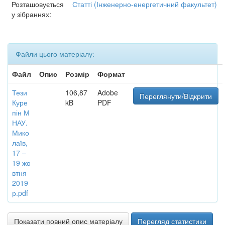
Розташовується
Статті (Інженерно-енергетичний факультет)
у зібраннях:
Файли цього матеріалу:
Файл
Опис
Розмір
Формат
Тези
106,87
Adobe
Переглянути/Відкрити
Куре
kB
PDF
пін М
НАУ.
Мико
лаїв,
17 –
19 жо
втня
2019
р.pdf
Показати повний опис матеріалу
Перегляд статистики