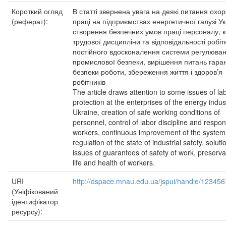
Короткий огляд
В статті звернена увага на деякі питання охо
(реферат):
праці на підприємствах енергетичної галузі Ук
створення безпечних умов праці персоналу, 
трудової дисципліни та відповідальності робітн
постійного вдосконалення системи регулюван
промислової безпеки, вирішення питань гаран
безпеки роботи, збереження життя і здоров’я
робітників
The article draws attention to some issues of la
protection at the enterprises of the energy indus
Ukraine, creation of safe working conditions of
personnel, control of labor discipline and respons
workers, continuous improvement of the system
regulation of the state of industrial safety, soluti
issues of guarantees of safety of work, preserva
life and health of workers.
URI
http://dspace.mnau.edu.ua/jspui/handle/12345
(Уніфікований
ідентифікатор
ресурсу):