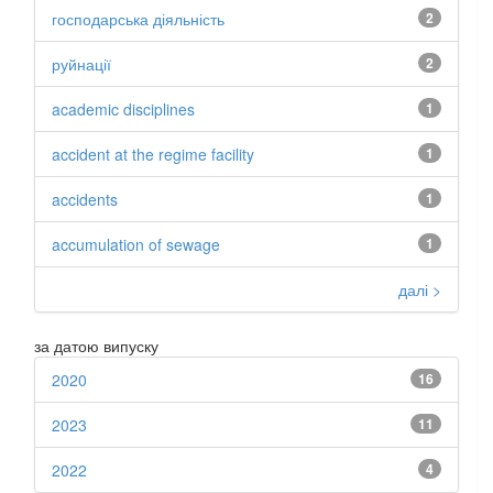
господарська діяльність
2
руйнації
2
academic disciplines
1
accident at the regime facility
1
accidents
1
accumulation of sewage
1
далі >
за датою випуску
2020
16
2023
11
2022
4