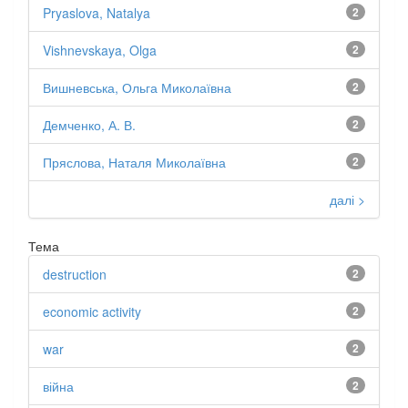
Pryaslova, Natalya
2
Vishnevskaya, Olga
2
Вишневська, Ольга Миколаївна
2
Демченко, А. В.
2
Пряслова, Наталя Миколаївна
2
далі >
Тема
destruction
2
economic activity
2
war
2
війна
2