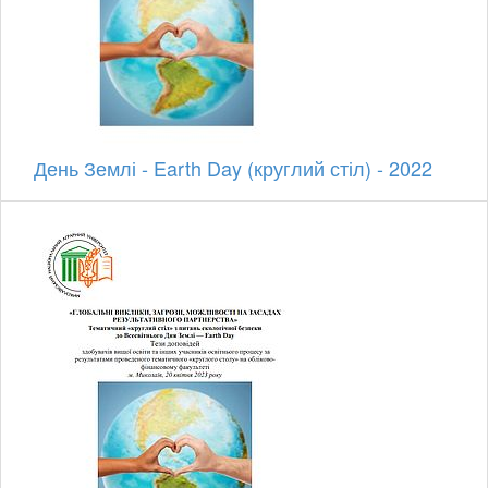
День Землі - Earth Day (круглий стіл) - 2022