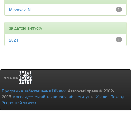
Mirzayev, N.
1
за датою випуску
2021
1
Тема від
Програмне забезпечення DSpace
Авторські права © 2002-
2005
Массачусетський технологічний інститут
та
Х’юлет Пакард
-
Зворотний зв’язок