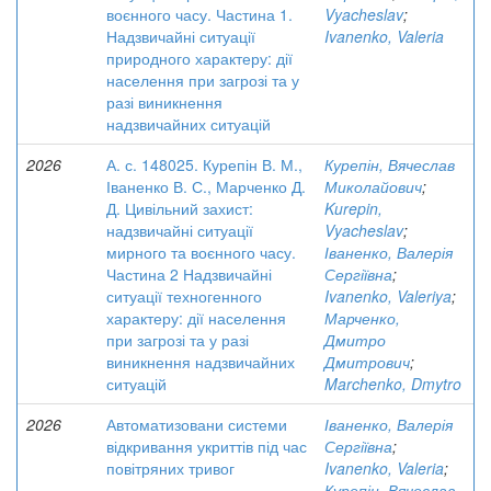
воєнного часу. Частина 1.
Vyacheslav
;
Надзвичайні ситуації
Ivanenko, Valeria
природного характеру: дії
населення при загрозі та у
разі виникнення
надзвичайних ситуацій
2026
А. с. 148025. Курепін В. М.,
Курепін, Вячеслав
Іваненко В. С., Марченко Д.
Миколайович
;
Д. Цивільний захист:
Kurepin,
надзвичайні ситуації
Vyacheslav
;
мирного та воєнного часу.
Іваненко, Валерія
Частина 2 Надзвичайні
Сергіївна
;
ситуації техногенного
Ivanenko, Valeriya
;
характеру: дії населення
Марченко,
при загрозі та у разі
Дмитро
виникнення надзвичайних
Дмитрович
;
ситуацій
Marchenko, Dmytro
2026
Автоматизовани системи
Іваненко, Валерія
відкривання укриттів під час
Сергіївна
;
повітряних тривог
Ivanenko, Valeria
;
Курепін, Вячеслав