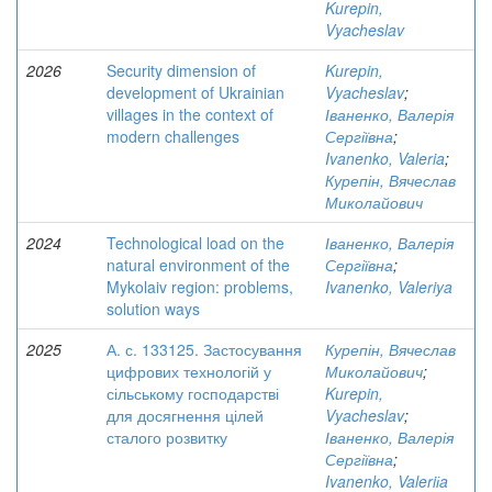
Kurepin,
Vyacheslav
2026
Security dimension of
Kurepin,
development of Ukrainian
Vyacheslav
;
villages in the context of
Іваненко, Валерія
modern challenges
Сергіївна
;
Ivanenko, Valeria
;
Курепін, Вячеслав
Миколайович
2024
Technological load on the
Іваненко, Валерія
natural environment of the
Сергіївна
;
Mykolaiv region: problems,
Ivanenko, Valeriya
solution ways
2025
А. с. 133125. Застосування
Курепін, Вячеслав
цифрових технологій у
Миколайович
;
сільському господарстві
Kurepin,
для досягнення цілей
Vyacheslav
;
сталого розвитку
Іваненко, Валерія
Сергіївна
;
Ivanenko, Valeriіa