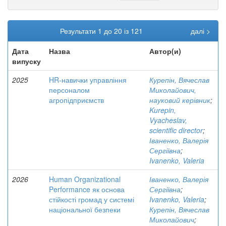
Результати 1 до 20 із 121
далі >
Дата
Назва
Автор(и)
випуску
2025
HR-навички управління
Курепін, Вячеслав
персоналом
Миколайович,
агропідприємств
науковий керівник
;
Kurepin,
Vyacheslav,
scientific director
;
Іваненко, Валерія
Сергіївна
;
Ivanenko, Valeria
2026
Human Organizational
Іваненко, Валерія
Performance як основа
Сергіївна
;
стійкості громад у системі
Ivanenko, Valeria
;
національної безпеки
Курепін, Вячеслав
Миколайович
;