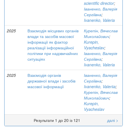
scientific director
;
Іваненко, Валерія
Сергіївна
;
Ivanenko, Valeria
2025
Взаємодія місцевих органів
Курепін, Вячеслав
влади та засобів масової
Миколайович
;
інформації як фактор
Kurepin,
реалізації інформаційної
Vyacheslav
;
політики при надзвичайних
Іваненко, Валерія
ситуаціях
Сергіївна
;
Ivanenko, Valeria
2025
Взаємодія органів
Іваненко, Валерія
державної влади і засобів
Сергіївна
;
масової інформації
Ivanenko, Valeriіa
;
Курепін, Вячеслав
Миколайович
;
Kurepin,
Vyacheslav
Результати 1 до 20 із 121
далі >