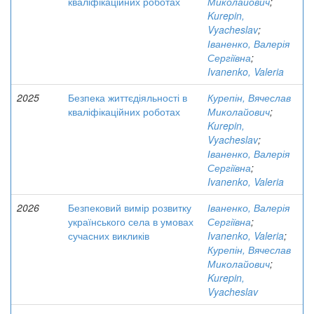
кваліфікаційних роботах
Миколайович
;
Kurepin,
Vyacheslav
;
Іваненко, Валерія
Сергіївна
;
Ivanenko, Valeria
2025
Безпека життєдіяльності в
Курепін, Вячеслав
кваліфікаційних роботах
Миколайович
;
Kurepin,
Vyacheslav
;
Іваненко, Валерія
Сергіївна
;
Ivanenko, Valeria
2026
Безпековий вимір розвитку
Іваненко, Валерія
українського села в умовах
Сергіївна
;
сучасних викликів
Ivanenko, Valeria
;
Курепін, Вячеслав
Миколайович
;
Kurepin,
Vyacheslav