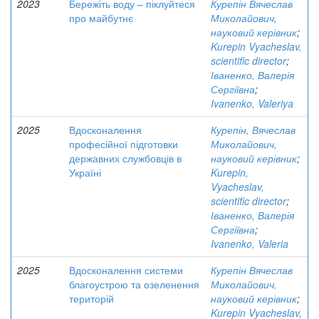
2023
Бережіть воду – піклуйтеся
Курепін Вячеслав
про майбутнє
Миколайович,
науковий керівник
;
Kurepin Vyacheslav,
scientific director
;
Іваненко, Валерія
Сергіївна
;
Ivanenko, Valeriya
2025
Вдосконалення
Курепін, Вячеслав
професійної підготовки
Миколайович,
державних службовців в
науковий керівник
;
Україні
Kurepin,
Vyacheslav,
scientific director
;
Іваненко, Валерія
Сергіївна
;
Ivanenko, Valeria
2025
Вдосконалення системи
Курепін Вячеслав
благоустрою та озеленення
Миколайович,
територій
науковий керівник
;
Kurepin Vyacheslav,