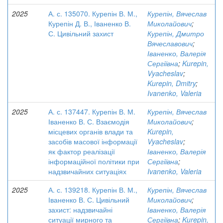
2025
А. с. 135070. Курепін В. М.,
Курепін, Вячеслав
Курепін Д. В., Іваненко В.
Миколайович
;
С. Цивільний захист
Курепін, Дмитро
Вячеславович
;
Іваненко, Валерія
Сергіївна
;
Kurepin,
Vyacheslav
;
Kurepin, Dmitry
;
Ivanenko, Valeria
2025
А. с. 137447. Курепін В. М.
Курепін, Вячеслав
Іваненко В. С. Взаємодія
Миколайович
;
місцевих органів влади та
Kurepin,
засобів масової інформації
Vyacheslav
;
як фактор реалізації
Іваненко, Валерія
інформаційної політики при
Сергіївна
;
надзвичайних ситуаціях
Ivanenko, Valeria
2025
А. с. 139218. Курепін В. М.,
Курепін, Вячеслав
Іваненко В. С. Цивільний
Миколайович
;
захист: надзвичайні
Іваненко, Валерія
ситуації мирного та
Сергіївна
;
Kurepin,