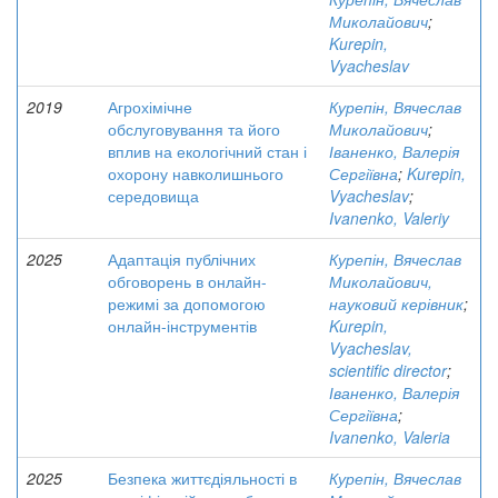
Миколайович
;
Kurepin,
Vyacheslav
2019
Агрохімічне
Курепін, Вячеслав
обслуговування та його
Миколайович
;
вплив на екологічний стан і
Іваненко, Валерія
охорону навколишнього
Сергіївна
;
Kurepin,
середовища
Vyacheslav
;
Ivanenko, Valeriy
2025
Адаптація публічних
Курепін, Вячеслав
обговорень в онлайн-
Миколайович,
режимі за допомогою
науковий керівник
;
онлайн-інструментів
Kurepin,
Vyacheslav,
scientific director
;
Іваненко, Валерія
Сергіївна
;
Ivanenko, Valeria
2025
Безпека життєдіяльності в
Курепін, Вячеслав