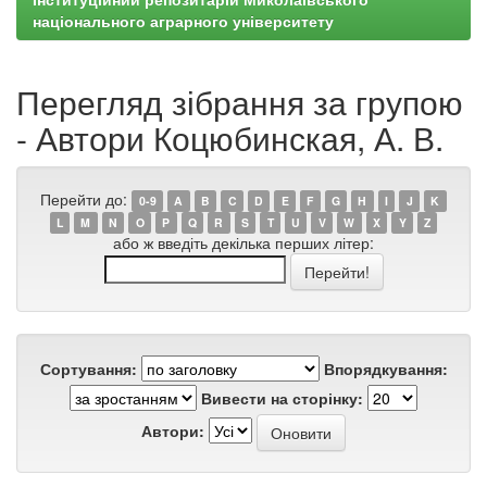
національного аграрного університету
Перегляд зібрання за групою
- Автори Коцюбинская, А. В.
Перейти до:
0-9
A
B
C
D
E
F
G
H
I
J
K
L
M
N
O
P
Q
R
S
T
U
V
W
X
Y
Z
або ж введіть декілька перших літер:
Сортування:
Впорядкування:
Вивести на сторінку:
Автори: