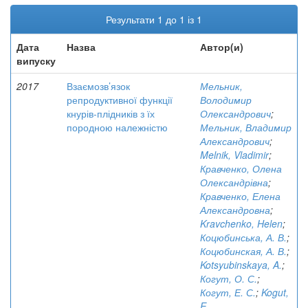
Результати 1 до 1 із 1
Дата
Назва
Автор(и)
випуску
2017
Взаємозв’язок
Мельник,
репродуктивної функції
Володимир
кнурів-плідників з їх
Олександрович
;
породною належністю
Мельник, Владимир
Александрович
;
Melnik, Vladimir
;
Кравченко, Олена
Олександрівна
;
Кравченко, Елена
Александровна
;
Kravchenko, Helen
;
Коцюбинська, А. В.
;
Коцюбинская, А. В.
;
Kotsyubinskaya, A.
;
Когут, О. С.
;
Когут, Е. С.
;
Kogut,
E.