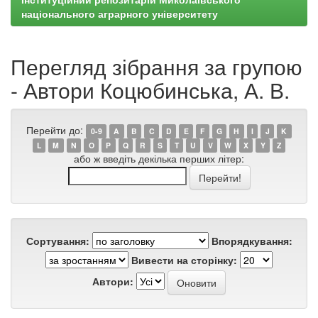
національного аграрного університету
Перегляд зібрання за групою
- Автори Коцюбинська, А. В.
Перейти до:
0-9
A
B
C
D
E
F
G
H
I
J
K
L
M
N
O
P
Q
R
S
T
U
V
W
X
Y
Z
або ж введіть декілька перших літер:
Сортування:
Впорядкування:
Вивести на сторінку:
Автори: