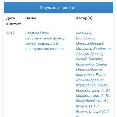
Результати 1 до 1 із 1
Дата
Назва
Автор(и)
випуску
2017
Взаємозв’язок
Мельник,
репродуктивної функції
Володимир
кнурів-плідників з їх
Олександрович
;
породною належністю
Мельник, Владимир
Александрович
;
Melnik, Vladimir
;
Кравченко, Олена
Олександрівна
;
Кравченко, Елена
Александровна
;
Kravchenko, Helen
;
Коцюбинська, А. В.
;
Коцюбинская, А. В.
;
Kotsyubinskaya, A.
;
Когут, О. С.
;
Когут, Е. С.
;
Kogut,
E.