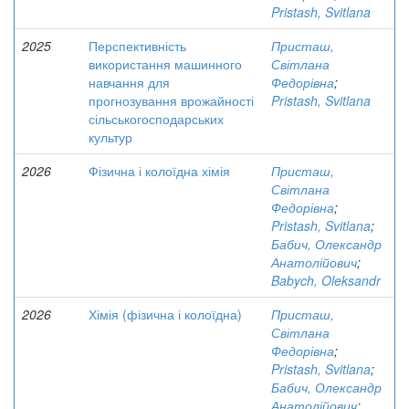
Pristash, Svitlana
2025
Перспективність
Присташ,
використання машинного
Світлана
навчання для
Федорівна
;
прогнозування врожайності
Pristash, Svitlana
сільськогосподарських
культур
2026
Фізична і колоїдна хімія
Присташ,
Світлана
Федорівна
;
Pristash, Svitlana
;
Бабич, Олександр
Анатолійович
;
Babych, Oleksandr
2026
Хімія (фізична і колоїдна)
Присташ,
Світлана
Федорівна
;
Pristash, Svitlana
;
Бабич, Олександр
Анатолійович
;