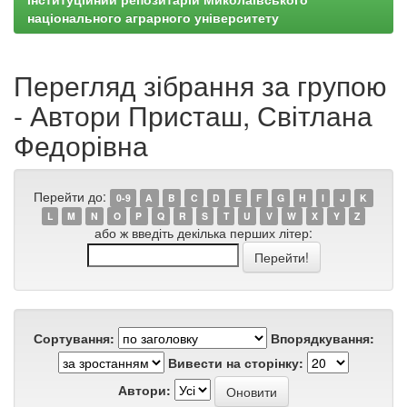
національного аграрного університету
Перегляд зібрання за групою
- Автори Присташ, Світлана
Федорівна
Перейти до:
0-9
A
B
C
D
E
F
G
H
I
J
K
L
M
N
O
P
Q
R
S
T
U
V
W
X
Y
Z
або ж введіть декілька перших літер:
Сортування:
Впорядкування:
Вивести на сторінку:
Автори: