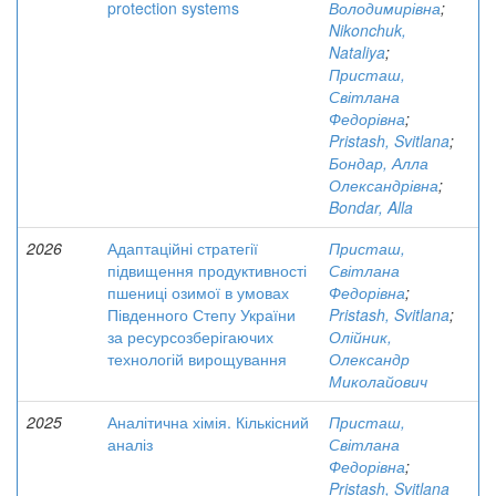
protection systems
Володимирівна
;
Nikonchuk,
Nataliya
;
Присташ,
Світлана
Федорівна
;
Pristash, Svitlana
;
Бондар, Алла
Олександрівна
;
Bondar, Alla
2026
Адаптаційні стратегії
Присташ,
підвищення продуктивності
Світлана
пшениці озимої в умовах
Федорівна
;
Південного Степу України
Pristash, Svitlana
;
за ресурсозберігаючих
Олійник,
технологій вирощування
Олександр
Миколайович
2025
Аналітична хімія. Кількісний
Присташ,
аналіз
Світлана
Федорівна
;
Pristash, Svitlana