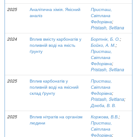
2025
Аналітична хімія. Якісний
Присташ,
аналіз
Світлана
Федорівна
;
Pristash, Svitlana
2024
Вплив вмісту карбонатів у
Бортнік, Б. О.
;
поливній воді на якість
Бойко, А. М.
;
ґрунту
Присташ,
Світлана
Федорівна
;
Pristash, Svitlana
2025
Вплив карбонатів у
Присташ,
поливній воді на якісний
Світлана
склад ґрунту
Федорівна
;
Pristash, Svitlana
;
Дзюба, В. В.
2025
Вплив нітратів на організм
Коржова, В.В.
;
людини
Присташ,
Світлана
Федорівна
;