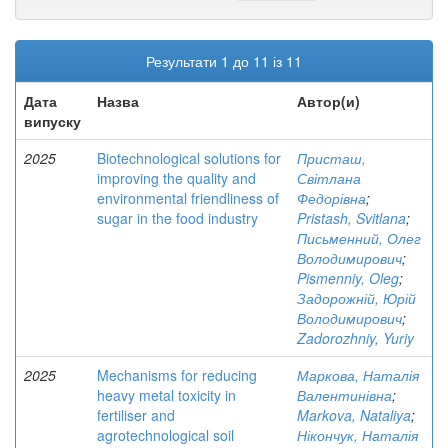
Результати 1 до 11 із 11
Дата
Назва
Автор(и)
випуску
2025
Biotechnological solutions for
Присташ,
improving the quality and
Світлана
environmental friendliness of
Федорівна
;
sugar in the food industry
Pristash, Svitlana
;
Письменний, Олег
Володимирович
;
Pismenniy, Oleg
;
Задорожній, Юрій
Володимирович
;
Zadorozhniy, Yuriy
2025
Mechanisms for reducing
Маркова, Наталія
heavy metal toxicity in
Валентинівна
;
fertiliser and
Markova, Nataliya
;
agrotechnological soil
Нікончук, Наталія