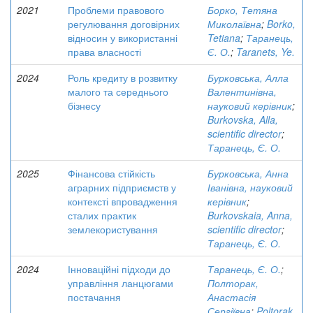
2021
Проблеми правового
Борко, Тетяна
регулювання договірних
Миколаївна
;
Borko,
відносин у використанні
Tetiana
;
Таранець,
права власності
Є. О.
;
Taranets, Ye.
2024
Роль кредиту в розвитку
Бурковська, Алла
малого та середнього
Валентинівна,
бізнесу
науковий керівник
;
Burkovska, Alla,
scientific director
;
Таранець, Є. О.
2025
Фінансова стійкість
Бурковська, Анна
аграрних підприємств у
Іванівна, науковий
контексті впровадження
керівник
;
сталих практик
Burkovskaia, Anna,
землекористування
scientific director
;
Таранець, Є. О.
2024
Інноваційні підходи до
Таранець, Є. О.
;
управління ланцюгами
Полторак,
постачання
Анастасія
Сергіївна
;
Poltorak,