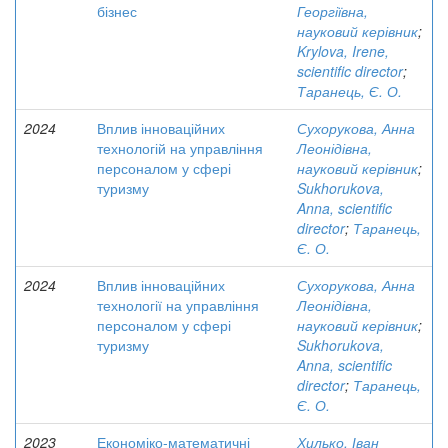
бізнес
Георгіївна,
науковий керівник
;
Krylova, Irene,
scientific director
;
Таранець, Є. О.
2024
Вплив інноваційних
Сухорукова, Анна
технологій на управління
Леонідівна,
персоналом у сфері
науковий керівник
;
туризму
Sukhorukova,
Anna, scientific
director
;
Таранець,
Є. О.
2024
Вплив інноваційних
Сухорукова, Анна
технології на управління
Леонідівна,
персоналом у сфері
науковий керівник
;
туризму
Sukhorukova,
Anna, scientific
director
;
Таранець,
Є. О.
2023
Економіко-математичні
Хилько, Іван