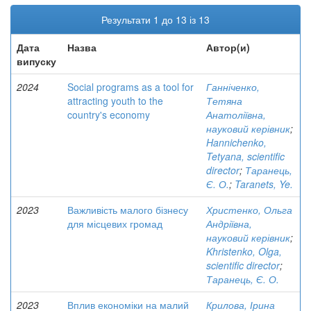
Результати 1 до 13 із 13
Дата
Назва
Автор(и)
випуску
2024
Social programs as a tool for
Ганніченко,
attracting youth to the
Тетяна
country's economy
Анатоліївна,
науковий керівник
;
Hannichenko,
Tetyana, scientific
director
;
Таранець,
Є. О.
;
Taranets, Ye.
2023
Важливість малого бізнесу
Христенко, Ольга
для місцевих громад
Андріївна,
науковий керівник
;
Khristenko, Olga,
scientific director
;
Таранець, Є. О.
2023
Вплив економіки на малий
Крилова, Ірина