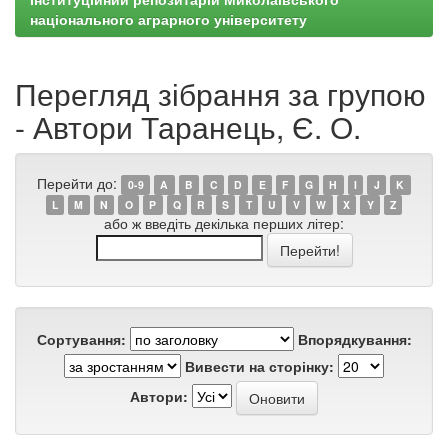
національного аграрного університету
Перегляд зібрання за групою
- Автори Таранець, Є. О.
Перейти до:
0-9
A
B
C
D
E
F
G
H
I
J
K
L
M
N
O
P
Q
R
S
T
U
V
W
X
Y
Z
або ж введіть декілька перших літер:
Сортування:
Впорядкування:
Вивести на сторінку:
Автори: