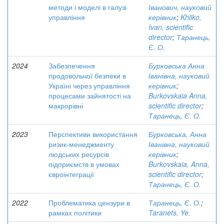
методи і моделі в галузі
Іванович, науковий
управління
керівник
;
Khilko,
Ivan, scientific
director
;
Таранець,
Є. О.
2024
Забезпечення
Бурковська Анна
продовольчої безпеки в
Іванівна, науковий
Україні через управління
керівник
;
процесами зайнятості на
Burkovskaia Anna,
макрорівні
scientific director
;
Таранець, Є. О.
2023
Перспективи використання
Бурковська, Анна
ризик-менеджменту
Іванівна, науковий
людських ресурсів
керівник
;
підприємств в умовах
Burkovskaia, Anna,
євроінтеграції
scientific director
;
Таранець, Є. О.
2022
Проблематика цензури в
Таранець, Є. О.
;
рамках політики
Taranets, Ye.