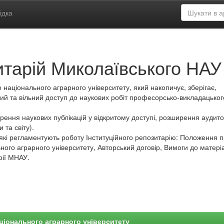
ідка
итарій Миколаївського НАУ
 національного аграрного університету, який накопичує, зберігає,
ий та вільний доступ до наукових робіт професорсько-викладацьког
ення наукових публікацій у відкритому доступі, розширення аудитор
 та світу).
які регламентують роботу Інституційного репозитарію: Положення 
ного аграрного університету, Авторський договір, Вимоги до матеріа
рії МНАУ.
ціонального аграрного університету