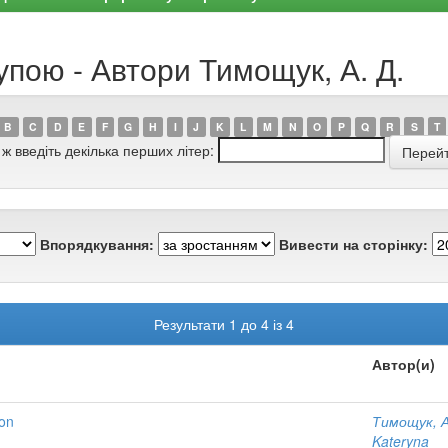
упою - Автори Тимощук, А. Д.
B
C
D
E
F
G
H
I
J
K
L
M
N
O
P
Q
R
S
T
 ж введіть декілька перших літер:
Впорядкування:
Вивести на сторінку:
Результати 1 до 4 із 4
Автор(и)
ion
Тимощук, А
Kateryna