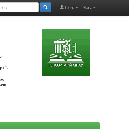
Вхід:
Мова
о
ії їх
про
лів,