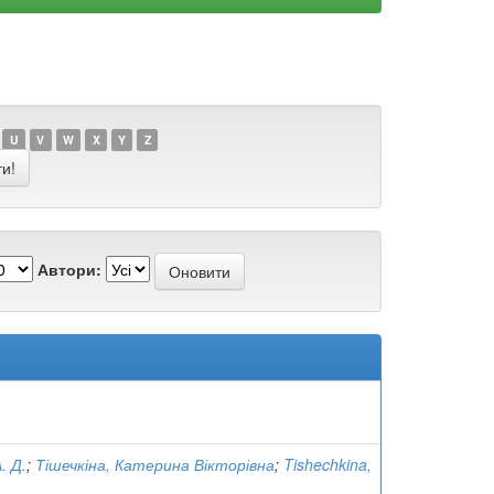
U
V
W
X
Y
Z
Автори:
. Д.
;
Тішечкіна, Катерина Вікторівна
;
Tishechkina,