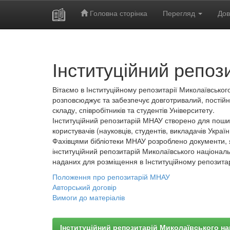
Головна сторінка
Перегляд
Дов
Skip
navigation
Інституційний репоз
Вітаємо в Інституційному репозитарії Миколаївського
розповсюджує та забезпечує довготривалий, постійн
складу, співробітників та студентів Університету.
Інституційний репозитарій МНАУ створено для пошир
користувачів (науковців, студентів, викладачів України
Фахівцями бібліотеки МНАУ розроблено документи, 
інституційний репозитарій Миколаївського національ
наданих для розміщення в Інституційному репозита
Положення про репозитарій МНАУ
Авторський договір
Вимоги до матеріалів
Інституційний репозитарій Миколаївського на