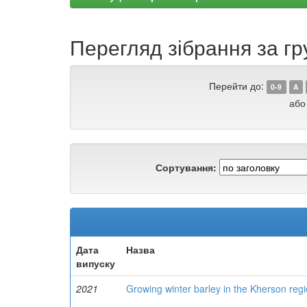
Перегляд зібрання за гр
Перейти до:
0-9
A
або
Сортування:
Дата
Назва
випуску
2021
Growing winter barley in the Kherson reg