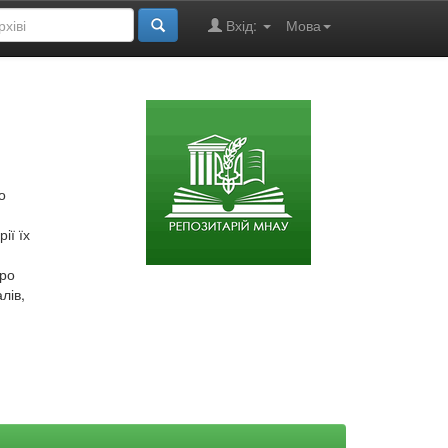
Вхід:
Мова
о
ії їх
про
лів,