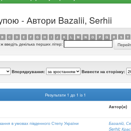
пою - Автори Bazalii, Serhii
B
C
D
E
F
G
H
I
J
K
L
M
N
O
P
Q
R
S
T
 ж введіть декілька перших літер:
Впорядкування:
Вивести на сторінку:
Результати 1 до 1 із 1
Автор(и)
вання в умовах південного Степу України
Базалій, С
Serhii
;
Крас