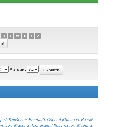
U
V
W
X
Y
Z
Автори:
ергій Юрійович
;
Базалий, Сергей Юрьевич
;
Bazalii,
нощок, Марина Леонидівна
;
Краснощек, Марина