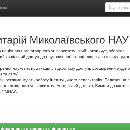
ідка
итарій Миколаївського НАУ
 національного аграрного університету, який накопичує, зберігає,
ий та вільний доступ до наукових робіт професорсько-викладацьког
ення наукових публікацій у відкритому доступі, розширення аудитор
 та світу).
які регламентують роботу Інституційного репозитарію: Положення 
ного аграрного університету, Авторський договір, Вимоги до матеріа
рії МНАУ.
ціонального аграрного університету