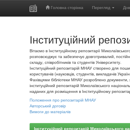
Головна сторінка
Перегляд
Дов
Skip
navigation
Інституційний репоз
Вітаємо в Інституційному репозитарії Миколаївського
розповсюджує та забезпечує довготривалий, постійн
складу, співробітників та студентів Університету.
Інституційний репозитарій МНАУ створено для пошир
користувачів (науковців, студентів, викладачів України
Фахівцями бібліотеки МНАУ розроблено документи, 
інституційний репозитарій Миколаївського національ
наданих для розміщення в Інституційному репозита
Положення про репозитарій МНАУ
Авторський договір
Вимоги до матеріалів
Інституційний репозитарій Миколаївського на