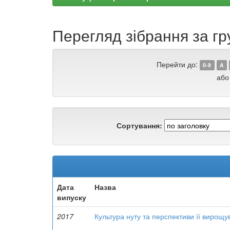
Перегляд зібрання за гру
Перейти до:
0-9
A
або
Сортування:
Дата
Назва
випуску
2017
Культура нуту та перспективи її вирощу