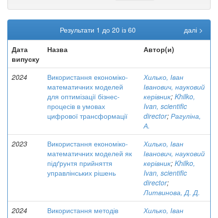
Результати 1 до 20 із 60
далі >
Дата
Назва
Автор(и)
випуску
2024
Використання економіко-
Хилько, Іван
математичних моделей
Іванович, науковий
для оптимізації бізнес-
керівник
;
Khilko,
процесів в умовах
Ivan, scientific
цифрової трансформації
director
;
Рагуліна,
А.
2023
Використання економіко-
Хилько, Іван
математичних моделей як
Іванович, науковий
підґрунтя прийняття
керівник
;
Khilko,
управлінських рішень
Ivan, scientific
director
;
Литвинова, Д. Д.
2024
Використання методів
Хилько, Іван