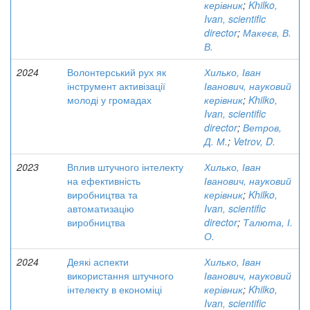
керівник
;
Khilko,
Ivan, scientific
director
;
Макеєв, В.
В.
2024
Волонтерський рух як
Хилько, Іван
інструмент активізації
Іванович, науковий
молоді у громадах
керівник
;
Khilko,
Ivan, scientific
director
;
Ветров,
Д. М.
;
Vetrov, D.
2023
Вплив штучного інтелекту
Хилько, Іван
на ефективність
Іванович, науковий
виробництва та
керівник
;
Khilko,
автоматизацію
Ivan, scientific
виробництва
director
;
Талюта, І.
О.
2024
Деякі аспекти
Хилько, Іван
використання штучного
Іванович, науковий
інтелекту в економіці
керівник
;
Khilko,
Ivan, scientific