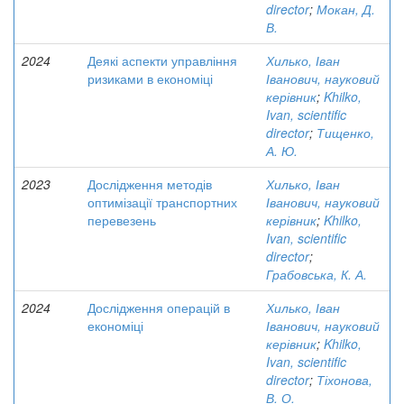
director
;
Мокан, Д.
В.
2024
Деякі аспекти управління
Хилько, Іван
ризиками в економіці
Іванович, науковий
керівник
;
Khilko,
Ivan, scientific
director
;
Тищенко,
А. Ю.
2023
Дослідження методів
Хилько, Іван
оптимізації транспортних
Іванович, науковий
перевезень
керівник
;
Khilko,
Ivan, scientific
director
;
Грабовська, К. А.
2024
Дослідження операцій в
Хилько, Іван
економіці
Іванович, науковий
керівник
;
Khilko,
Ivan, scientific
director
;
Тіхонова,
В. О.