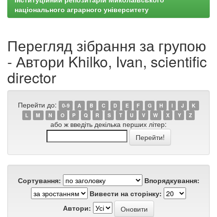
національного аграрного університету
Перегляд зібрання за групою
- Автори Khilko, Ivan, scientific
director
Перейти до:
0-9
A
B
C
D
E
F
G
H
I
J
K
L
M
N
O
P
Q
R
S
T
U
V
W
X
Y
Z
або ж введіть декілька перших літер:
Сортування:
Впорядкування:
Вивести на сторінку:
Автори: