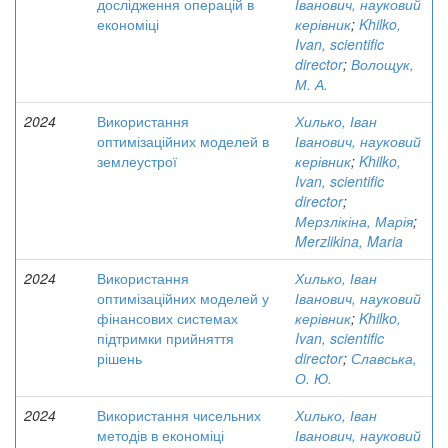
дослідження операцій в
Іванович, науковий
економіці
керівник
;
Khilko,
Ivan, scientific
director
;
Волощук,
М. А.
2024
Використання
Хилько, Іван
оптимізаційних моделей в
Іванович, науковий
землеустрої
керівник
;
Khilko,
Ivan, scientific
director
;
Мерзлікіна, Марія
;
Merzlikina, Maria
2024
Використання
Хилько, Іван
оптимізаційних моделей у
Іванович, науковий
фінансових системах
керівник
;
Khilko,
підтримки прийняття
Ivan, scientific
рішень
director
;
Славська,
О. Ю.
2024
Використання чисельних
Хилько, Іван
методів в економіці
Іванович, науковий