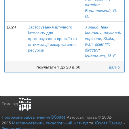
director
;
Вишневський, О.
О.
2024
Застосування штучного
Хилько, Іван
інтелекту для
Іванович, науковий
прогнозування врожаїв та
керівник
;
Khilko,
оптимізації використання
Ivan, scientific
ресурсів
director
;
Ігнатенко, М. Є.
Результати 1 до 20 із 60
далі >
Тема від
Програмне забезпечення DSpace
Авторські права © 2002-
2005
Массачусетський технологічний інститут
та
Х’юлет Пакард
-
Зворотний зв’язок