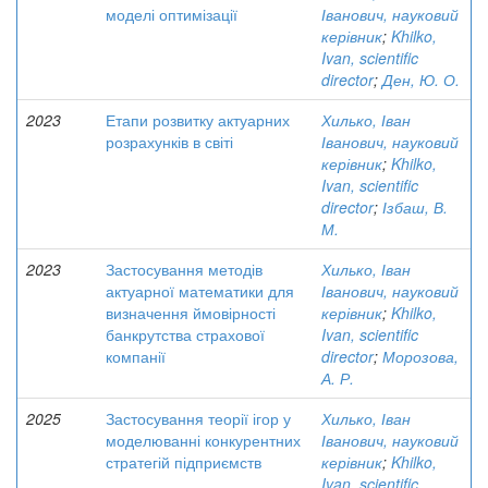
моделі оптимізації
Іванович, науковий
керівник
;
Khilko,
Ivan, scientific
director
;
Ден, Ю. О.
2023
Етапи розвитку актуарних
Хилько, Іван
розрахунків в світі
Іванович, науковий
керівник
;
Khilko,
Ivan, scientific
director
;
Ізбаш, В.
М.
2023
Застосування методів
Хилько, Іван
актуарної математики для
Іванович, науковий
визначення ймовірності
керівник
;
Khilko,
банкрутства страхової
Ivan, scientific
компанії
director
;
Морозова,
А. Р.
2025
Застосування теорії ігор у
Хилько, Іван
моделюванні конкурентних
Іванович, науковий
стратегій підприємств
керівник
;
Khilko,
Ivan, scientific