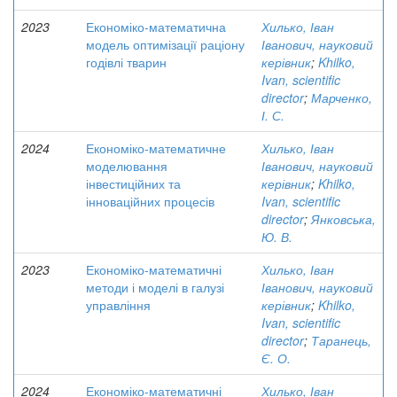
2023
Економіко-математична
Хилько, Іван
модель оптимізації раціону
Іванович, науковий
годівлі тварин
керівник
;
Khilko,
Ivan, scientific
director
;
Марченко,
І. С.
2024
Економіко-математичне
Хилько, Іван
моделювання
Іванович, науковий
інвестиційних та
керівник
;
Khilko,
інноваційних процесів
Ivan, scientific
director
;
Янковська,
Ю. В.
2023
Економіко-математичні
Хилько, Іван
методи і моделі в галузі
Іванович, науковий
управління
керівник
;
Khilko,
Ivan, scientific
director
;
Таранець,
Є. О.
2024
Економіко-математичні
Хилько, Іван