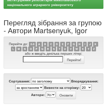
національного аграрного університету
Перегляд зібрання за групою
- Автори Martsenyuk, Igor
Перейти до:
0-9
A
B
C
D
E
F
G
H
I
J
K
L
M
N
O
P
Q
R
S
T
U
V
W
X
Y
Z
або ж введіть декілька перших літер:
Сортування:
Впорядкування:
Вивести на сторінку:
Автори: