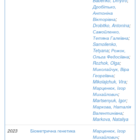
Babenko, Dmytro
;
Дробітько,
Антоніна
Вікторівна
;
Drobitko, Antonina
;
Самойленко,
Тетяна Галеївна
;
Samoilenko,
Tetyana
;
Рожок,
Ольга Федосіївна
;
Rozhok, Olga
;
Миколайчук, Віра
Георгіївна
;
Mikolajchuk, Vira
;
Марценюк, Ігор
Михайлович
;
Martsenyuk, Igor
;
Маркова, Наталія
Валентинівна
;
Markova, Nataliya
2023
Біометрична генетика
Марценюк, Ігор
Михайлович
;