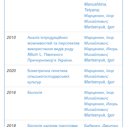
Manushkina,
Tetyana
;
Марценюк, Ігор
Михайлович
;
Martsenyuk, Igor
2010
Аналіз інтродукційних
Марценюк, Ігор
можливостей та перспектив
Михайлович
;
використання видів роду
Марценюк, Игорь
Allium L. Північного
Михайлович
;
Причорномор'я України.
Martsenyuk, Igor
2020
Бометрична генетика
Марценюк, Ігор
сільськогосподарських
Михайлович
;
культур
Martsenyuk, Igor
2016
Біологія
Марценюк, Ігор
Михайлович
;
Марценюк, Игорь
Михайлович
;
Martsenyuk, Igor
2018
Біологія напрям підготовки
Бабенко, Дмитро