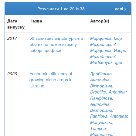
Результати 1 до 20 із 38
далі >
Дата
Назва
Автор(и)
випуску
2017
50 запитань від абітурієнта
Марценюк, Ігор
або як не помилитися у
Михайлович
;
виборі професії
Марценюк, Игорь
Михайлович
;
Martsenyuk, Igor
2026
Economic efficiency of
Дробітько,
growing niche crops in
Антоніна
Ukraine
Вікторівна
;
Drobitko, Antonina
;
Панфілова,
Антоніна
Вікторівна
;
Panfilova, Antonina
;
Манушкіна,
Тетяна
Миколаївна
;