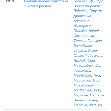
2019
Біологія напрям підготовки
Бабенко, Дмитро
"Біологія рослин"
Володимирович
;
Babenko, Dmytro
;
Дробітько,
Антоніна
Вікторівна
;
Drobitko, Antonina
;
Самойленко,
Тетяна Галеївна
;
Samoilenko,
Tetyana
;
Рожок,
Ольга Федосіївна
;
Rozhok, Olga
;
Миколайчук, Віра
Георгіївна
;
Mikolajchuk, Vira
;
Марценюк, Ігор
Михайлович
;
Martsenyuk, Igor
;
Маркова, Наталія
Валентинівна
;
Markova, Nataliya