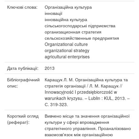
Ключові слова:
Організаційна культура
інновації
інноваційна культура
сільськогосподарські підприємства
организационная стратегия
сельскохозяйственные предприятия
Organizational culture
organizational strategy
agricultural enterprises
Дата публікації:
2013
Бібліографічний
Каращук Л. М. Організаційна культура та
опис:
стратегія організації / Л. М. Каращук //
Innowacyjność I przedsiębiorczość w
warunkach kryzysu. – Lublin : KUL, 2013. –
С. 319-323.
Короткий огляд
Вивчено місце та значення організаційної
(реферат):
культури у сфері впровадження
стратегічного управління. Проаналізовано
взаємозв'язок між організаційною