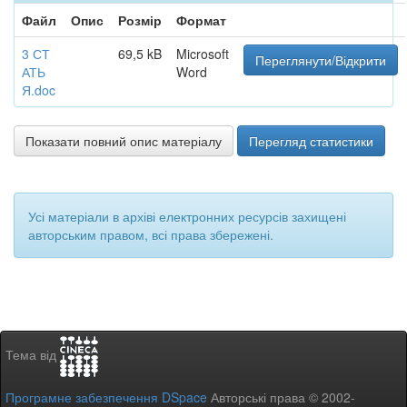
Файл
Опис
Розмір
Формат
3 СТ
69,5 kB
Microsoft
Переглянути/Відкрити
АТЬ
Word
Я.doc
Показати повний опис матеріалу
Перегляд статистики
Усі матеріали в архіві електронних ресурсів захищені
авторським правом, всі права збережені.
Тема від
Програмне забезпечення DSpace
Авторські права © 2002-