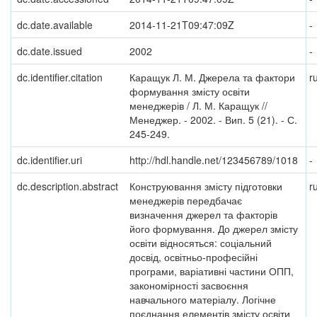
dc.date.available
2014-11-21T09:47:09Z
-
dc.date.issued
2002
-
dc.identifier.citation
Каращук Л. М. Джерела та фактори
r
формування змісту освіти
менеджерів / Л. М. Каращук //
Менеджер. - 2002. - Вип. 5 (21). - С.
245-249.
dc.identifier.uri
http://hdl.handle.net/123456789/1018
-
dc.description.abstract
Конструювання змісту підготовки
r
менеджерів передбачає
визначення джерел та факторів
його формування. До джерел змісту
освіти відносяться: соціальний
досвід, освітньо-професійні
програми, варіативні частини ОПП,
закономірності засвоєння
навчального матеріалу. Логічне
поєднання елементів змісту освіти