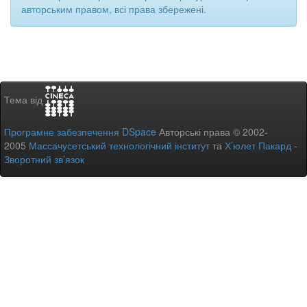
авторським правом, всі права збережені.
Тема від
Програмне забезпечення DSpace
Авторські права © 2002-
2005
Массачусетський технологічний інститут
та
Х’юлет Пакард
-
Зворотний зв’язок