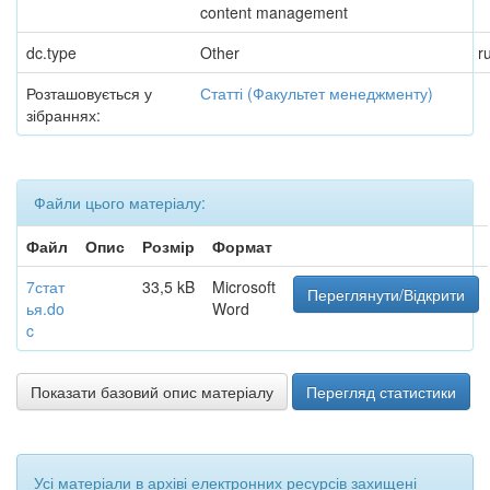
content management
dc.type
Other
r
Розташовується у
Статті (Факультет менеджменту)
зібраннях:
Файли цього матеріалу:
Файл
Опис
Розмір
Формат
7стат
33,5 kB
Microsoft
Переглянути/Відкрити
ья.do
Word
c
Показати базовий опис матеріалу
Перегляд статистики
Усі матеріали в архіві електронних ресурсів захищені