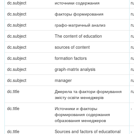
dc.subject
источники содержания
r
dc.subject
факторы формирования
r
dc.subject
графо-матричный анализ
r
dc.subject
The content of education
r
dc.subject
sources of content
r
dc.subject
formation factors
r
dc.subject
graph-matrix analysis
r
dc.subject
manager
r
dc.title
Джерела та фактори формування
r
змісту освіти менеджерів
dc.title
Источники и факторы
-
формирования содержания
образования менеджеров
dc.title
Sources and factors of educational
-