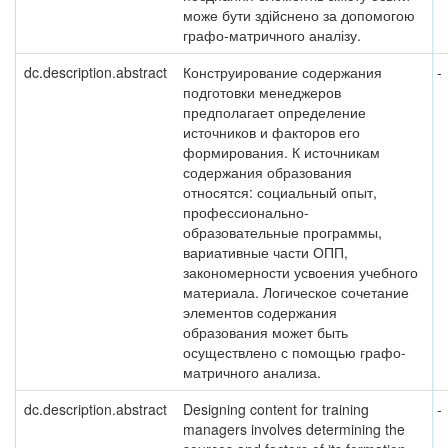
може бути здійснено за допомогою
графо-матричного аналізу.
dc.description.abstract
Конструирование содержания
-
подготовки менеджеров
предполагает определение
источников и факторов его
формирования. К источникам
содержания образования
относятся: социальный опыт,
профессионально-
образовательные программы,
вариативные части ОПП,
закономерности усвоения учебного
материала. Логическое сочетание
элементов содержания
образования может быть
осуществлено с помощью графо-
матричного анализа.
dc.description.abstract
Designing content for training
-
managers involves determining the