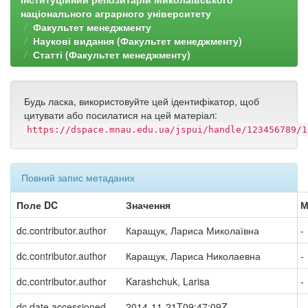
національного аграрного університету
Факультет менеджменту
Наукові видання (Факультет менеджменту)
Статті (Факультет менеджменту)
Будь ласка, використовуйте цей ідентифікатор, щоб
цитувати або посилатися на цей матеріал:
https://dspace.mnau.edu.ua/jspui/handle/123456789/1
Повний запис метаданих
Поле DC
Значення
М
dc.contributor.author
Каращук, Лариса Миколаївна
-
dc.contributor.author
Каращук, Лариса Николаевна
-
dc.contributor.author
Karashchuk, Larisa
-
dc.date.accessioned
2014-11-21T09:47:09Z
-