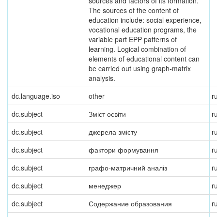
sources and factors of its formation.
The sources of the content of
education include: social experience,
vocational education programs, the
variable part EPP patterns of
learning. Logical combination of
elements of educational content can
be carried out using graph-matrix
analysis.
dc.language.iso
other
r
dc.subject
Зміст освіти
r
dc.subject
джерела змісту
r
dc.subject
фактори формування
r
dc.subject
графо-матричний аналіз
r
dc.subject
менеджер
r
dc.subject
Содержание образования
r