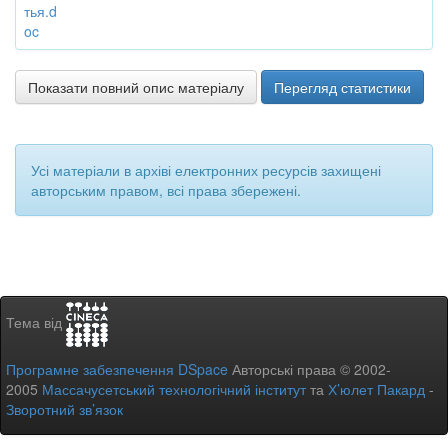
тья.d
oc
Показати повний опис матеріалу
Перегляд статистики
Усі матеріали в архіві електронних ресурсів захищені
авторським правом, всі права збережені.
Тема від
Програмне забезпечення DSpace
Авторські права © 2002-
2005
Массачусетський технологічний інститут
та
Х’юлет Пакард
-
Зворотний зв’язок