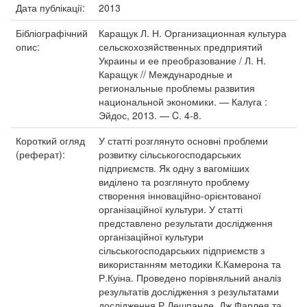
Дата публікації:
2013
Бібліографічний
Каращук Л. Н. Организационная культура
опис:
сельскохозяйственных предприятий
Украины и ее преобразование / Л. Н.
Каращук // Международные и
региональные проблемы развития
национальной экономики. — Калуга :
Эйдос, 2013. — C. 4-8.
Короткий огляд
У статті розглянуто основні проблеми
(реферат):
розвитку сільськогосподарських
підприємств. Як одну з вагоміших
виділено та розглянуто проблему
створення інноваційно-орієнтованої
організаційної культури. У статті
представлено результати дослідження
організаційної культури
сільськогосподарських підприємств з
використанням методики К.Камерона та
Р.Куіна. Проведено порівняльний аналіз
результатів дослідження з результатами
дослідження Р.Дешпанде, Дж.Фарлея та