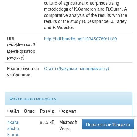
culture of agricultural enterprises using
metododogii of K.Cameron and R.Quinn. A
comparative analysis of the results with the
results of the study R.Deshpande, J.Farley
and F. Webster.
URI
http://hdl.handle.net/123456789/1129
(Уніфікований
ідентифікатор
ресурсу):
Розташовується
Статті (Факультет менеджменту)
у зібраннях:
Файли цього матеріалу:
Файл
Опис
Розмір
Формат
4kara
65,5 kB
Microsoft
Переглянути/Відкрити
shchu
Word
k, ста