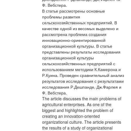
Ф. Вебстера.
В статье рассмотрены основные
проблемы развития
сельскохозяйственных предприятий. В
качестве одной из весомых выделено и
рассмотрена проблема создания
инновационно-ориентированной
организационной культуры. В статье
представлены результаты исследования
организационной культуры
сельскохозяйственных предприятий с
использованием методики К.Камерона и
Р.Куина. Проведен сравнительный анализ
результатов исследования с результатами
исследования Р.Дешпанде, Дж.Фарлея и
Ф. Вебстера.
The article discusses the main problems of
agricultural enterprises. As one of the
biggest and highlighted the problem of
creating an innovation-oriented
organizational culture. The article presents
the results of a study of organizational