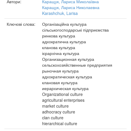
Автори:
Каращук, Лариса Миколаївна
Каращук, Лариса Николаевна
Karashchuk, Larisa
Ключові слова:
Організаційна культура
сільськогосподарські підприємства
ринкова культура
адхократична культура
кланова культура
ієрархічна культура
Организационная культура
сельскохозяйственные предприятия
рыночная культура
адхократическая культура
клановая культура
иерархическая культура
Organizational culture
agricultural enterprises
market culture
adhocracy culture
clan culture
hierarchical culture