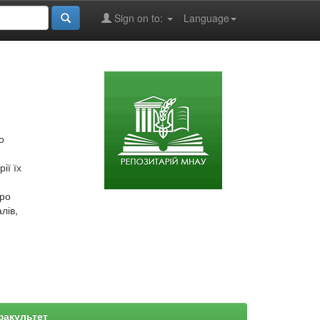
Sign on to:
Language
о
ії їх
про
лів,
факультет