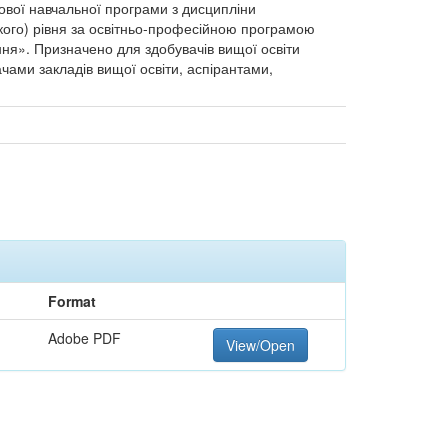
ової навчальної програми з дисципліни
ького) рівня за освітньо-професійною програмою
ння». Призначено для здобувачів вищої освіти
ачами закладів вищої освіти, аспірантами,
Format
Adobe PDF
View/Open