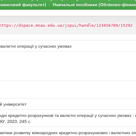
інансовий факультет)
Навчальні посібники (Обліково-фінан
https://dspace.mnau.edu.ua/jspui/handle/123456789/15292
 валютні операції у сучасних умовах
й університет
одні кредитно-розрахункові та валютні операції у сучасних умовах : на
АУ, 2023. 245 с.
практики розвитку міжнародних кредитно-розрахункових і валютних оп