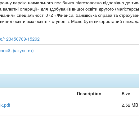
ронну версію навчального посібника підготовлено відповідно до тип
 валютні операції» для здобувачів вищої освіти другого (магістерс
ування» спеціальності 072 «Фінанси, банківська справа та страхува
вищої освіти всіх освітніх ступенів. Може бути використаний виклад
dle/123456789/15292
совий факультет)
Description
Size
k.pdf
2,52 MB