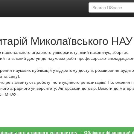
итарій Миколаївського НАУ
 національного аграрного університету, який накопичує, зберігає,
ий та вільний доступ до наукових робіт професорсько-викладацьког
ення наукових публікацій у відкритому доступі, розширення аудитор
 та світу).
які регламентують роботу Інституційного репозитарію: Положення 
ного аграрного університету, Авторський договір, Вимоги до матеріа
рії МНАУ.
ціонального аграрного університету
Обліково-фінансовий 