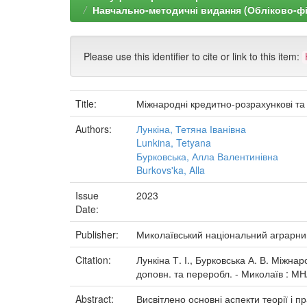
Навчально-методичні видання (Обліково-ф
Please use this identifier to cite or link to this item:
Title:
Міжнародні кредитно-розрахункові та
Authors:
Лункіна, Тетяна Іванівна
Lunkina, Tetyana
Бурковська, Алла Валентинівна
Burkovs'ka, Alla
Issue
2023
Date:
Publisher:
Миколаївський національний аграрни
Citation:
Лункіна Т. І., Бурковська А. В. Міжнар
доповн. та переробл. - Миколаїв : МН
Abstract:
Висвітлено основні аспекти теорії і 