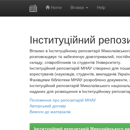
Home
Browse
Help
Skip
navigation
Інституційний репоз
Вітаємо в Інституційному репозитарії Миколаївського
розповсюджує та забезпечує довготривалий, постійн
складу, співробітників та студентів Університету.
Інституційний репозитарій МНАУ створено для пошир
користувачів (науковців, студентів, викладачів України
Фахівцями бібліотеки МНАУ розроблено документи, 
інституційний репозитарій Миколаївського національ
наданих для розміщення в Інституційному репозита
Положення про репозитарій МНАУ
Авторський договір
Вимоги до матеріалів
Інституційний репозитарій Миколаївського на