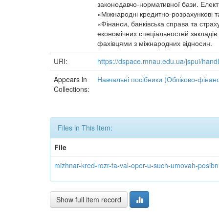
законодавчо-нормативної бази. Елект
«Міжнародні кредитно-розрахункові та
«Фінанси, банківська справа та страх
економічних спеціальностей закладів 
фахівцями з міжнародних відносин.
URI:
https://dspace.mnau.edu.ua/jspui/han
Appears in
Навчальні посібники (Обліково-фінан
Collections:
Files in This Item:
File
mizhnar-kred-rozr-ta-val-oper-u-such-umovah-posibni
Show full item record