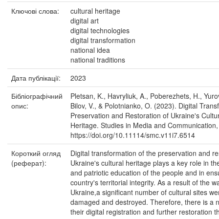
Ключові слова:
cultural heritage
digital art
digital technologies
digital transformation
national idea
national traditions
Дата публікації:
2023
Бібліографічний
Pletsan, K., Havryliuk, A., Poberezhets, H., Yuro
опис:
Bilov, V., & Polotnianko, O. (2023). Digital Trans
Preservation and Restoration of Ukraine's Cultu
Heritage. Studies in Media and Communication, 
https://doi.org/10.11114/smc.v11i7.6514
Короткий огляд
Digital transformation of the preservation and re
(реферат):
Ukraine's cultural heritage plays a key role in th
and patriotic education of the people and in ens
country's territorial integrity. As a result of the w
Ukraine,a significant number of cultural sites we
damaged and destroyed. Therefore, there is a n
their digital registration and further restoration 