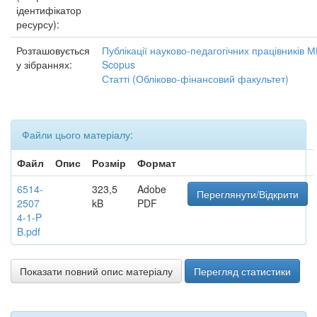
ідентифікатор
ресурсу):
Розташовується
Публікації науково-педагогічних працівників 
у зібраннях:
Scopus
Статті (Обліково-фінансовий факультет)
Файли цього матеріалу:
Файл
Опис
Розмір
Формат
6514-
323,5
Adobe
Переглянути/Відкрити
2507
kB
PDF
4-1-P
B.pdf
Показати повний опис матеріалу
Перегляд статистики