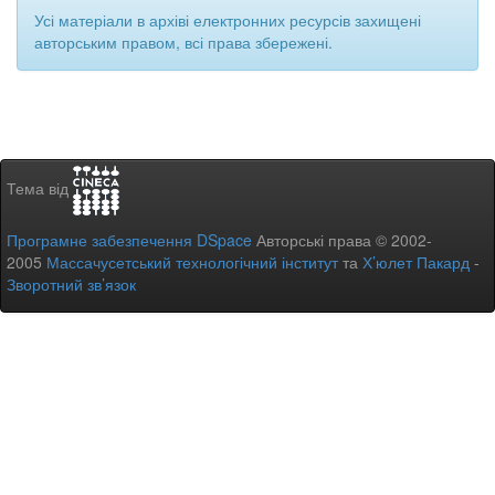
Усі матеріали в архіві електронних ресурсів захищені
авторським правом, всі права збережені.
Тема від
Програмне забезпечення DSpace
Авторські права © 2002-
2005
Массачусетський технологічний інститут
та
Х’юлет Пакард
-
Зворотний зв’язок