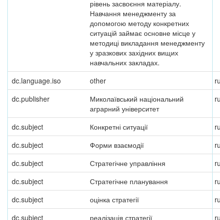
рівень засвоєння матеріалу.
Навчання менеджменту за
допомогою методу конкретних
ситуацій займає основне місце у
методиці викладання менеджменту
у зразкових західних вищих
навчальних закладах.
dc.language.iso
other
r
dc.publisher
Миколаївський національний
r
аграрний університет
dc.subject
Конкретні ситуації
r
dc.subject
Форми взаємодії
r
dc.subject
Стратегічне управління
r
dc.subject
Стратегічне планування
r
dc.subject
оцінка стратегії
r
dc.subject
реалізація стратегії
r