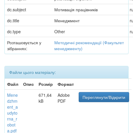
dc.subject
Мотивація працівників
r
dc.title
Менеджмент
r
dc.type
Other
r
Розташовується у
Методичні рекомендації (Факультет
зібраннях:
менеджменту)
Файли цього матеріалу:
Файл
Опис
Розмір
Формат
Mene
671,64
Adobe
Переглянути/Відкрити
dzhm
kB
PDF
ent_a
udyto
rna_r
obot
a.pdf