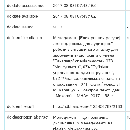
dc.date.accessioned
2017-08-08T07:43:16Z
-
dc.date.available
2017-08-08T07:43:16Z
-
dc.date.issued
2017
-
dc.identifier.citation
Менеджмент [Електронний ресурс]
r
: метод. реком. для аудиторної
роботи з ситуаційного аналізу для
здобувачів вищої освіти ступеня
"Бакалавр" спеціальностей 073
"Менеджмент", 074 "Публічне
управління та адміністрування",
072 "Фінанси, банківська справа та
страхування", 071 "Облік / уклад. Л.
М. Каращук. - Електрон. текст. дані.
- Миколаїв : МНАУ, 2017. - 58 с.
dc.identifier.uri
http://hdl.handle.net/123456789/2183
-
dc.description.abstract
Менеджмент – це практична
r
дисципліна. У менеджменті, на
відміну від «класичних»