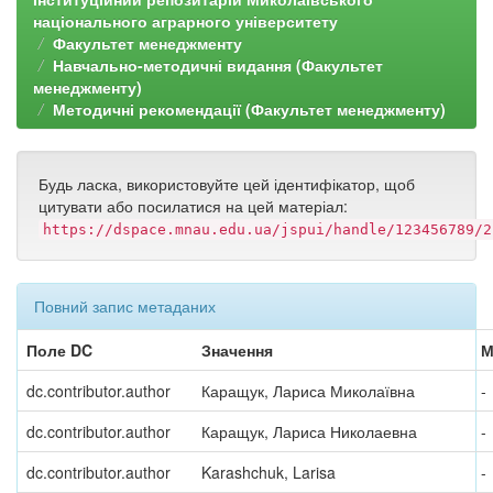
національного аграрного університету
Факультет менеджменту
Навчально-методичні видання (Факультет
менеджменту)
Методичні рекомендації (Факультет менеджменту)
Будь ласка, використовуйте цей ідентифікатор, щоб
цитувати або посилатися на цей матеріал:
https://dspace.mnau.edu.ua/jspui/handle/123456789/2
Повний запис метаданих
Поле DC
Значення
М
dc.contributor.author
Каращук, Лариса Миколаївна
-
dc.contributor.author
Каращук, Лариса Николаевна
-
dc.contributor.author
Karashchuk, Larisa
-