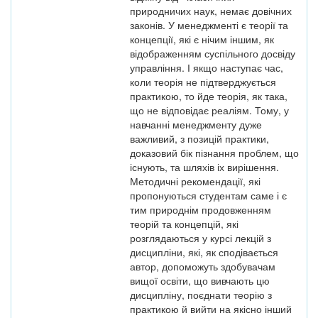
природничих наук, немає довічних
законів. У менеджменті є теорії та
концепції, які є нічим іншим, як
відображенням суспільного досвіду
управління. І якщо наступає час,
коли теорія не підтверджується
практикою, то йде теорія, як така,
що не відповідає реаліям. Тому, у
навчанні менеджменту дуже
важливий, з позицій практики,
доказовий бік пізнання проблем, що
існують, та шляхів іх вирішення.
Методичні рекомендації, які
пропонуються студентам саме і є
тим природнім продовженням
теорій та концепцій, які
розглядаються у курсі лекцій з
дисципліни, які, як сподівається
автор, допоможуть здобувачам
вищої освіти, що вивчають цю
дисципліну, поєднати теорію з
практикою й вийти на якісно інший