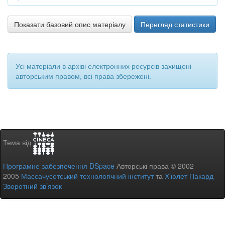
Показати базовий опис матеріалу
Перегляд статистики
Усі матеріали в архіві електронних ресурсів захищені
авторським правом, всі права збережені.
Тема від
Програмне забезпечення DSpace
Авторські права © 2002-
2005
Массачусетський технологічний інститут
та
Х’юлет Пакард
-
Зворотний зв’язок